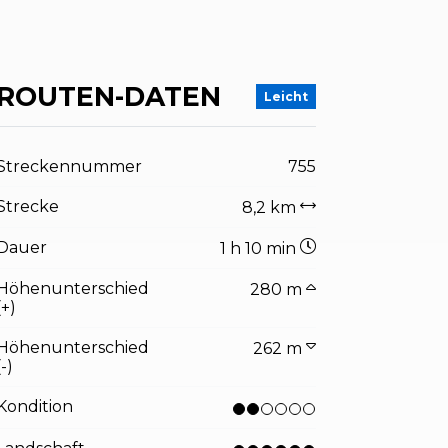
ROUTEN-DATEN
Leicht
Streckennummer
755
Strecke
8,2 km
Dauer
1 h 10 min
Höhenunterschied
280 m
(+)
Höhenunterschied
262 m
(-)
Kondition