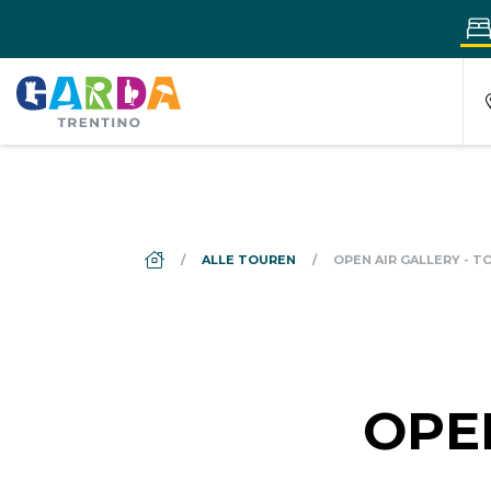
DS_BREADCRUMB.HOME
ALLE TOUREN
OPEN AIR GALLERY - T
OPE