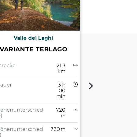
Valle dei Laghi
Tenno, Arco, 
del Garda, D
VARIANTE TERLAGO
Valle de
GARDA D
trecke
21,3
TO
km
Strecke
auer
3 h
00
min
Dauer
öhenunterschied
720
+)
m
Höhenuntersch
(+)
öhenunterschied
720 m
)