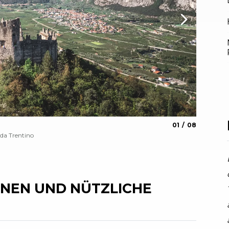
aria.slide_indica
aria.slide_i
01
08
Forstw
da Trentino
Archivio G
NEN UND NÜTZLICHE