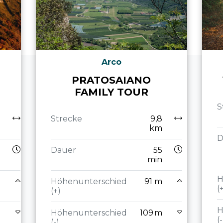
Arco
PRATOSAIANO
FAMILY TOUR
S
3
Strecke
9,8
m
km
D
0
Dauer
55
n
min
H
0
Höhenunterschied
91 m
(
m
(+)
H
m
Höhenunterschied
109 m
(-
(-)