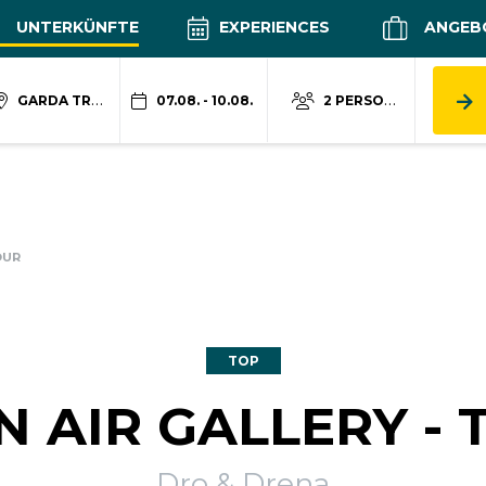
UNTERKÜNFTE
EXPERIENCES
ANGEB
GARDA TRENTINO
07.08. - 10.08.
2 PERSONEN
OUR
TOP
N AIR GALLERY - 
Dro & Drena