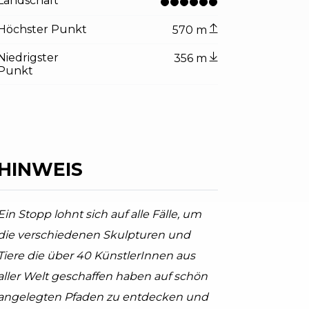
Landschaft
Höchster Punkt
570 m
Niedrigster
356 m
Punkt
HINWEIS
tor.prefix
ndicator.of
eg zwischen Kastanienbäumen
arda Trentino (ph. Marco Giacomello), Garda Trentino
Ein Stopp lohnt sich auf alle Fälle, um
die verschiedenen Skulpturen und
Tiere die über 40 KünstlerInnen aus
aller Welt geschaffen haben auf schön
angelegten Pfaden zu entdecken und