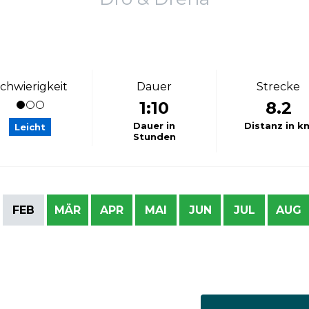
chwierigkeit
Dauer
Strecke
1:10
8.2
Dauer in
Distanz in k
Leicht
Stunden
FEB
MÄR
APR
MAI
JUN
JUL
AUG