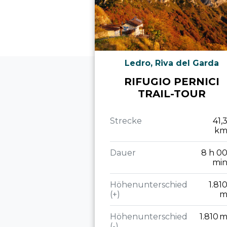
Ledro, Riva del Garda
RIFUGIO PERNICI
TRAIL-TOUR
Strecke
41,
k
Dauer
8 h 0
mi
Höhenunterschied
1.81
(+)
Höhenunterschied
1.810 
(-)