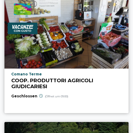
aria.poi_location_prefix
Comano Terme
COOP. PRODUTTORI AGRICOLI
GIUDICARIESI
Geschlossen
(Öffnet um 09:00)