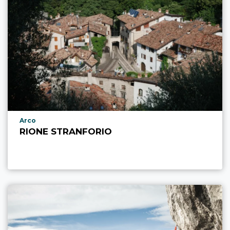
aria.poi_location_prefix
Arco
RIONE STRANFORIO