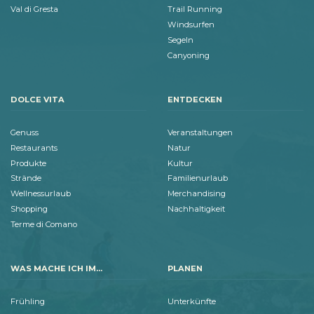
Val di Gresta
Trail Running
Windsurfen
Segeln
Canyoning
DOLCE VITA
ENTDECKEN
Genuss
Veranstaltungen
Restaurants
Natur
Produkte
Kultur
Strände
Familienurlaub
Wellnessurlaub
Merchandising
Shopping
Nachhaltigkeit
Terme di Comano
WAS MACHE ICH IM...
PLANEN
Frühling
Unterkünfte