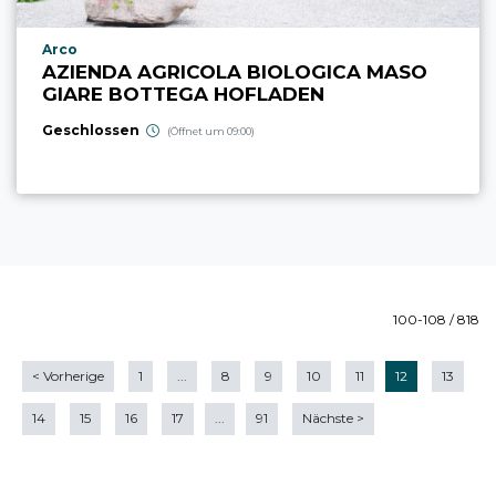
aria.poi_location_prefix
Arco
AZIENDA AGRICOLA BIOLOGICA MASO
GIARE BOTTEGA HOFLADEN
Geschlossen
(Öffnet um 09:00)
100-108 / 818
<
Vorherige
1
...
8
9
10
11
12
13
14
15
16
17
...
91
Nächste
>