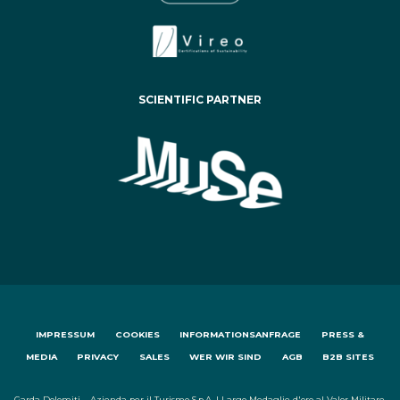
SCIENTIFIC PARTNER
IMPRESSUM
COOKIES
INFORMATIONSANFRAGE
PRESS &
MEDIA
PRIVACY
SALES
WER WIR SIND
AGB
B2B SITES
Garda Dolomiti – Azienda per il Turismo S.p.A. | Largo Medaglie d'oro al Valor Militare,