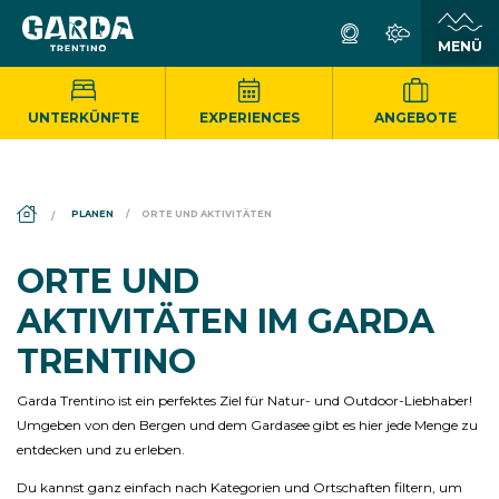
UNTERKÜNFTE
EXPERIENCES
ANGEBOTE
DS_BREADCRUMB.HOME
PLANEN
ORTE UND AKTIVITÄTEN
ORTE UND
AKTIVITÄTEN IM GARDA
TRENTINO
Garda Trentino ist ein perfektes Ziel für Natur- und Outdoor-Liebhaber!
Umgeben von den Bergen und dem Gardasee gibt es hier jede Menge zu
entdecken und zu erleben.
Du kannst ganz einfach nach Kategorien und Ortschaften filtern, um