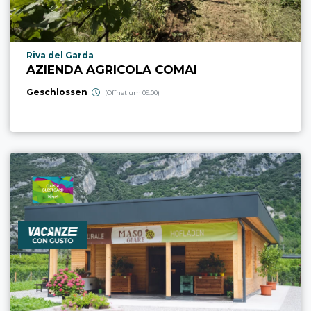
aria.poi_location_prefix
Riva del Garda
AZIENDA AGRICOLA COMAI
Geschlossen
(Öffnet um 09:00)