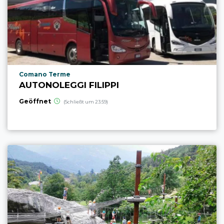
aria.poi_location_prefix
Comano Terme
AUTONOLEGGI FILIPPI
Geöffnet
(Schließt um 23:59)