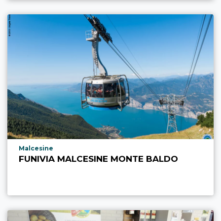
aria.poi_location_prefix
Malcesine
FUNIVIA MALCESINE MONTE BALDO