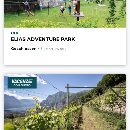
aria.poi_location_prefix
Dro
ELIAS ADVENTURE PARK
Geschlossen
(Öffnet um 10:00)