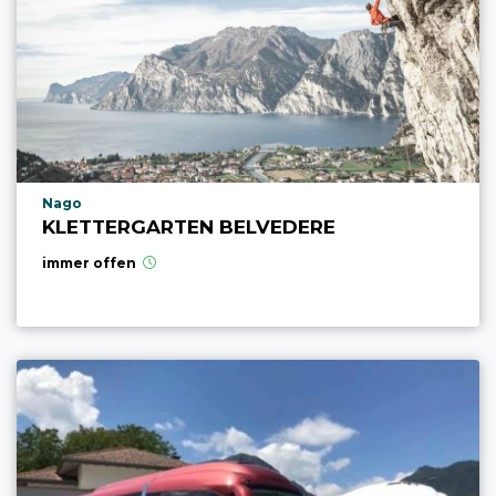
aria.poi_location_prefix
Nago
KLETTERGARTEN BELVEDERE
immer offen