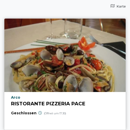
Karte
aria.poi_location_prefix
Arco
RISTORANTE PIZZERIA PACE
Geschlossen
(Öffnet um 17:30)