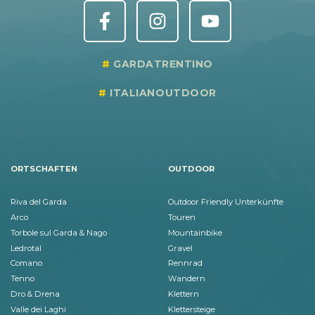
GARDATRENTINO
ITALIANOUTDOOR
ORTSCHAFTEN
OUTDOOR
Riva del Garda
Outdoor Friendly Unterkünfte
Arco
Touren
Torbole sul Garda & Nago
Mountainbike
Ledrotal
Gravel
Comano
Rennrad
Tenno
Wandern
Dro & Drena
Klettern
Valle dei Laghi
Klettersteige