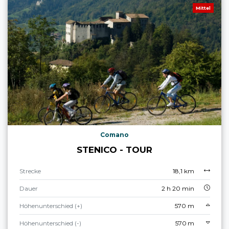
Mittel
Comano
STENICO - TOUR
Strecke
18,1 km
Dauer
2 h 20 min
Höhenunterschied (+)
570 m
Höhenunterschied (-)
570 m