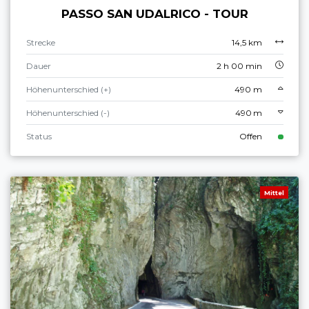
PASSO SAN UDALRICO - TOUR
Strecke
14,5 km
Dauer
2 h 00 min
Höhenunterschied (+)
490 m
Höhenunterschied (-)
490 m
Status
Offen
Mittel