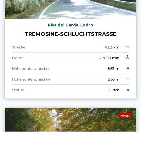
Riva del Garda, Ledro
TREMOSINE-SCHLUCHTSTRASSE
Strecke
43,3 km
Dauer
2 h 30 min
Höhenunterschied (+)
863 m
Höhenunterschied (-)
863 m
Status
Offen
Mittel