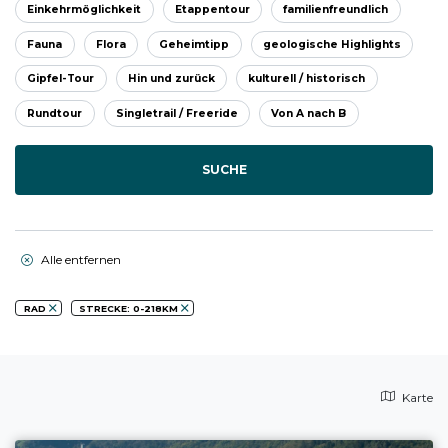
Einkehrmöglichkeit
Etappentour
familienfreundlich
Fauna
Flora
Geheimtipp
geologische Highlights
Gipfel-Tour
Hin und zurück
kulturell / historisch
Rundtour
Singletrail / Freeride
Von A nach B
SUCHE
Alle entfernen
RAD
STRECKE: 0-218KM
Karte