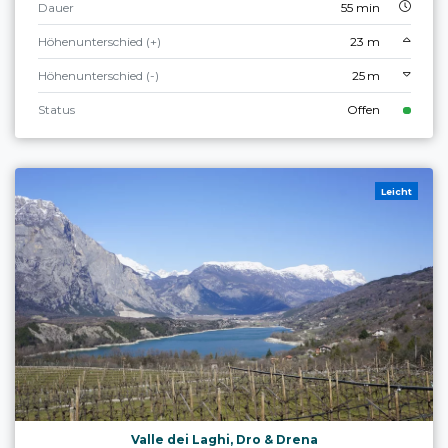
Dauer
55 min
Höhenunterschied (+)
23 m
Höhenunterschied (-)
25 m
Status
Offen
Leicht
Valle dei Laghi, Dro & Drena