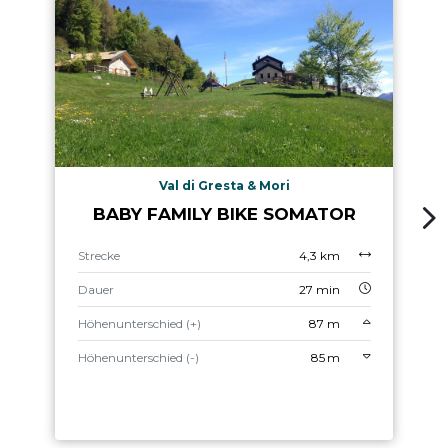
Val di Gresta & Mori
BABY FAMILY BIKE SOMATOR
Strecke
4,3 km
Dauer
27 min
Höhenunterschied (+)
87 m
Höhenunterschied (-)
85 m