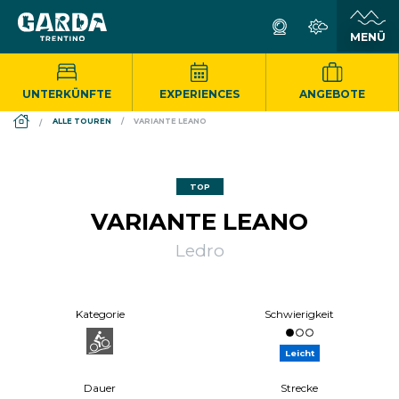
UNTERKÜNFTE
EXPERIENCES
ANGEBOTE
DS_BREADCRUMB.HOME
ALLE TOUREN
VARIANTE LEANO
TOP
VARIANTE LEANO
Ledro
Kategorie
Schwierigkeit
Leicht
Dauer
Strecke