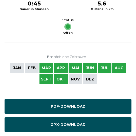
0:45
5.6
Dauer in Stunden
Distanz in km
Status
Offen
Empfohlene Zeitraum
JAN
FEB
MÄR
APR
MAI
JUN
JUL
AUG
SEPT
OKT
NOV
DEZ
PDF-DOWNLOAD
GPX-DOWNLOAD