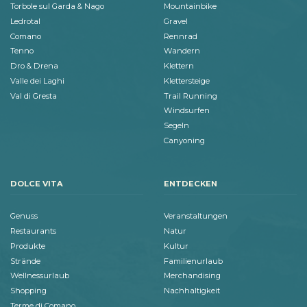
Torbole sul Garda & Nago
Mountainbike
Ledrotal
Gravel
Comano
Rennrad
Tenno
Wandern
Dro & Drena
Klettern
Valle dei Laghi
Klettersteige
Val di Gresta
Trail Running
Windsurfen
Segeln
Canyoning
DOLCE VITA
ENTDECKEN
Genuss
Veranstaltungen
Restaurants
Natur
Produkte
Kultur
Strände
Familienurlaub
Wellnessurlaub
Merchandising
Shopping
Nachhaltigkeit
Terme di Comano