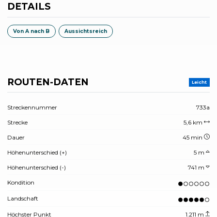
DETAILS
Von A nach B
Aussichtsreich
ROUTEN-DATEN
Leicht
Streckennummer
733a
Strecke
5,6 km
Dauer
45 min
Höhenunterschied (+)
5 m
Höhenunterschied (-)
741 m
Kondition
Landschaft
Höchster Punkt
1.211 m