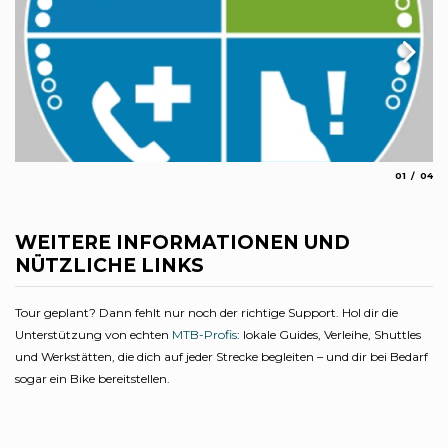
aria.slide_
aria.
01
04
Pa
Arc
WEITERE INFORMATIONEN UND
NÜTZLICHE LINKS
Tour geplant? Dann fehlt nur noch der richtige Support. Hol dir die
Unterstützung von echten
MTB-Profis
: lokale Guides, Verleihe, Shuttles
und Werkstätten, die dich auf jeder Strecke begleiten – und dir bei Bedarf
sogar ein Bike bereitstellen.