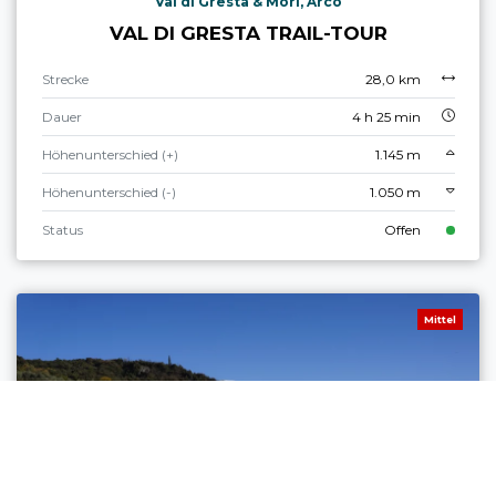
Val di Gresta & Mori, Arco
VAL DI GRESTA TRAIL-TOUR
Strecke
28,0 km
Dauer
4 h 25 min
Höhenunterschied (+)
1.145 m
Höhenunterschied (-)
1.050 m
Status
Offen
Mittel