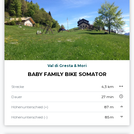
Val di Gresta & Mori
BABY FAMILY BIKE SOMATOR
Strecke
4,3 km
Dauer
27 min
Höhenunterschied (+)
87 m
Höhenunterschied (-)
85 m