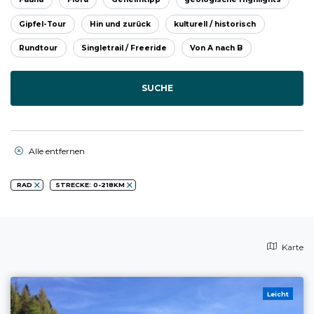
Gipfel-Tour
Hin und zurück
kulturell / historisch
Rundtour
Singletrail / Freeride
Von A nach B
SUCHE
Alle entfernen
RAD
STRECKE: 0-218KM
Karte
Leicht