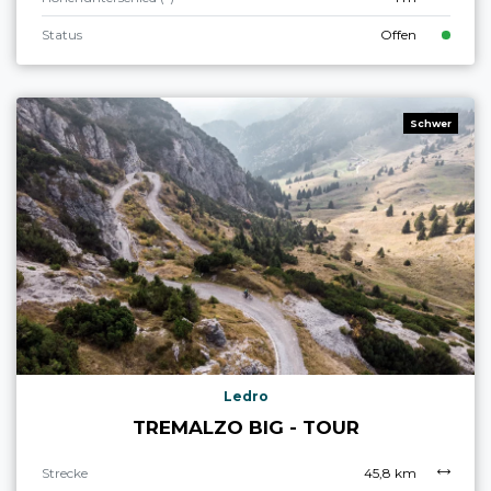
Status
Offen
Schwer
Ledro
TREMALZO BIG - TOUR
Strecke
45,8 km