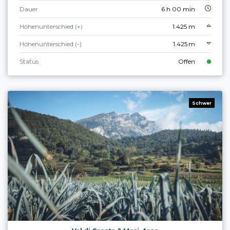
Dauer
6 h 00 min
Höhenunterschied (+)
1.425 m
Höhenunterschied (-)
1.425 m
Status
Offen
Schwer