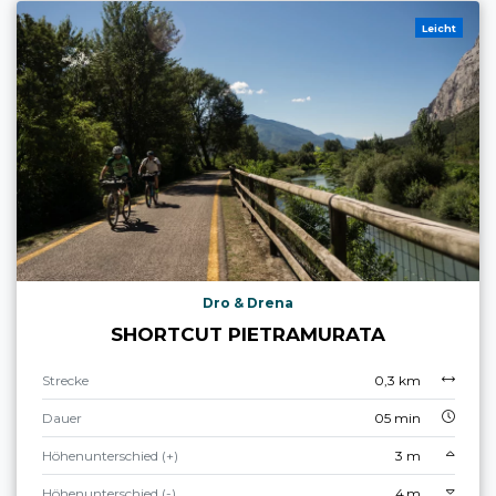
Leicht
Dro & Drena
SHORTCUT PIETRAMURATA
Strecke
0,3 km
Dauer
05 min
Höhenunterschied (+)
3 m
Höhenunterschied (-)
4 m