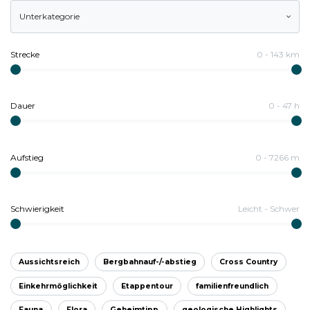
Unterkategorie
Strecke
0
-
143
km
Dauer
0
-
47
h
Aufstieg
0
-
7266
m
Schwierigkeit
Leicht
-
Schwer
Aussichtsreich
Bergbahnauf-/-abstieg
Cross Country
Einkehrmöglichkeit
Etappentour
familienfreundlich
Fauna
Flora
Geheimtipp
geologische Highlights