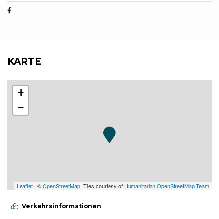
KARTE
+
−
Leaflet
| ©
OpenStreetMap
, Tiles courtesy of
Humanitarian OpenStreetMap Team
Verkehrsinformationen