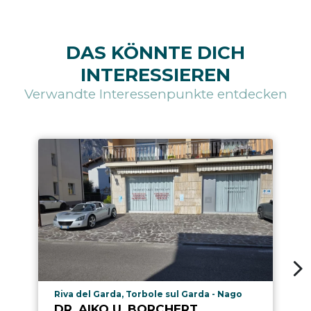
DAS KÖNNTE DICH
INTERESSIEREN
Verwandte Interessenpunkte entdecken
aria.poi_location_prefix
Riva del Garda, Torbole sul Garda - Nago
DR. AIKO U. BORCHERT