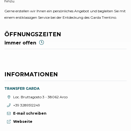
hinzu.
Gerne erstellen wir Ihnen ein persönliches Angebot und begleiten Sie mit
einem erstklassigen Service bei der Entdeckung des Garda Trentino.
ÖFFNUNGSZEITEN
immer offen
INFORMATIONEN
TRANSFER GARDA
aria.location:
Loc. Bruttagosto 3 - 38062 Arco
aria.phone:
+39 3289512249
E-mail schreiben
aria.website:
Webseite