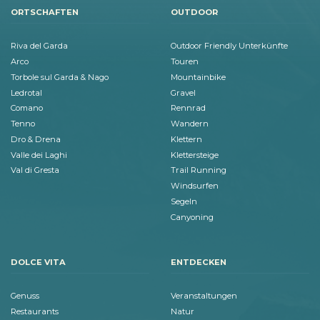
ORTSCHAFTEN
OUTDOOR
Riva del Garda
Outdoor Friendly Unterkünfte
Arco
Touren
Torbole sul Garda & Nago
Mountainbike
Ledrotal
Gravel
Comano
Rennrad
Tenno
Wandern
Dro & Drena
Klettern
Valle dei Laghi
Klettersteige
Val di Gresta
Trail Running
Windsurfen
Segeln
Canyoning
DOLCE VITA
ENTDECKEN
Genuss
Veranstaltungen
Restaurants
Natur