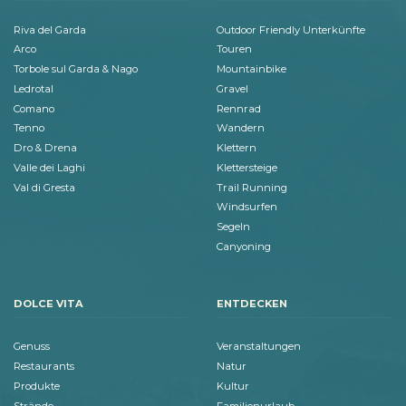
Riva del Garda
Outdoor Friendly Unterkünfte
Arco
Touren
Torbole sul Garda & Nago
Mountainbike
Ledrotal
Gravel
Comano
Rennrad
Tenno
Wandern
Dro & Drena
Klettern
Valle dei Laghi
Klettersteige
Val di Gresta
Trail Running
Windsurfen
Segeln
Canyoning
DOLCE VITA
ENTDECKEN
Genuss
Veranstaltungen
Restaurants
Natur
Produkte
Kultur
Strände
Familienurlaub