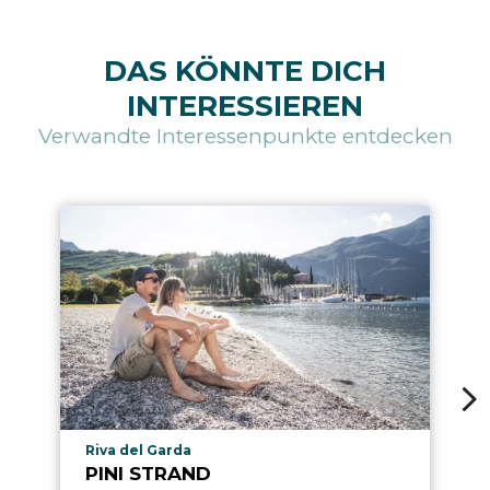
DAS KÖNNTE DICH
INTERESSIEREN
Verwandte Interessenpunkte entdecken
aria.poi_location_prefix
Riva del Garda
PINI STRAND