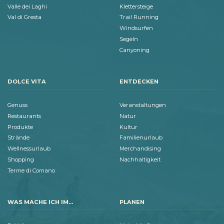
Valle dei Laghi
Klettersteige
Val di Gresta
Trail Running
Windsurfen
Segeln
Canyoning
DOLCE VITA
ENTDECKEN
Genuss
Veranstaltungen
Restaurants
Natur
Produkte
Kultur
Strände
Familienurlaub
Wellnessurlaub
Merchandising
Shopping
Nachhaltigkeit
Terme di Comano
WAS MACHE ICH IM...
PLANEN