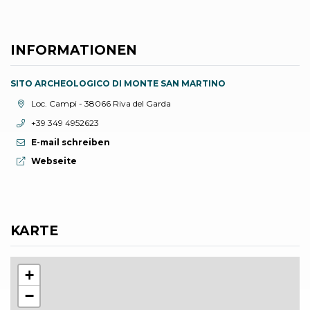
INFORMATIONEN
SITO ARCHEOLOGICO DI MONTE SAN MARTINO
aria.location:
Loc. Campi - 38066 Riva del Garda
aria.phone:
+39 349 4952623
E-mail schreiben
aria.website:
Webseite
KARTE
+
−