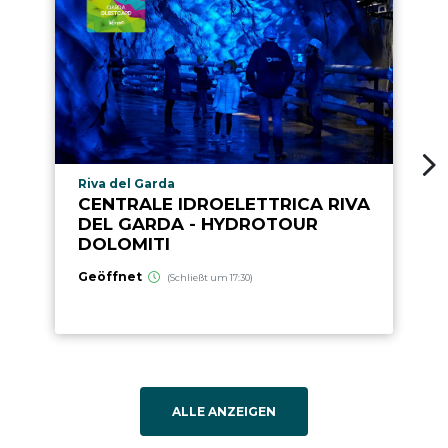
aria.poi_location_prefix
Riva del Garda
CENTRALE IDROELETTRICA RIVA
DEL GARDA - HYDROTOUR
DOLOMITI
Geöffnet
(Schließt um 17:30)
ALLE ANZEIGEN