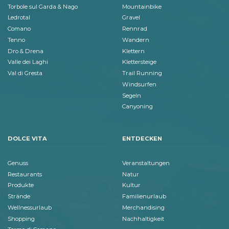
Torbole sul Garda & Nago
Mountainbike
Ledrotal
Gravel
Comano
Rennrad
Tenno
Wandern
Dro & Drena
Klettern
Valle dei Laghi
Klettersteige
Val di Gresta
Trail Running
Windsurfen
Segeln
Canyoning
DOLCE VITA
ENTDECKEN
Genuss
Veranstaltungen
Restaurants
Natur
Produkte
Kultur
Strände
Familienurlaub
Wellnessurlaub
Merchandising
Shopping
Nachhaltigkeit