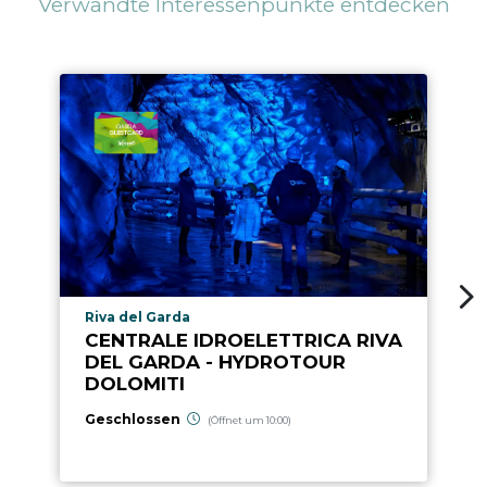
Verwandte Interessenpunkte entdecken
aria.poi_location_prefix
Riva del Garda
CENTRALE IDROELETTRICA RIVA
DEL GARDA - HYDROTOUR
DOLOMITI
Geschlossen
(Öffnet um 10:00)