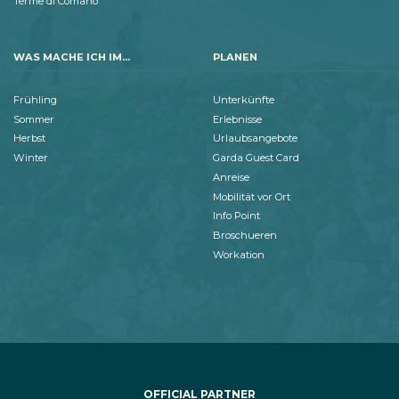
Terme di Comano
WAS MACHE ICH IM...
PLANEN
Frühling
Unterkünfte
Sommer
Erlebnisse
Herbst
Urlaubsangebote
Winter
Garda Guest Card
Anreise
Mobilität vor Ort
Info Point
Broschueren
Workation
OFFICIAL PARTNER