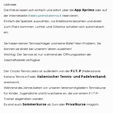
Ledrosee.
Die Plätze lassen sich einfach und sofort über die
App Xprimo
oder auf
der Internetseite
ctledro.prenotatennis.it
reservieren.
Einfach die Spielzeit auswählen, via Kreditkarte bezahlen und direkt
zum Platz kommen. Lichter und Gittertor schalten sich automatisch
ein.
Sie haben keinen Tennisschläger und keine Bälle? Kein Problem, Sie
können sie direkt bei unserem Verein ausleihen!
Wichtig: Der Service ist nur während der Öffnungszeiten der
Geschäftsstelle verfügbar
Der Circolo Tennis Ledro ist außerdem von der
F.I.T. P
(Federazione
Italiana Tennis e Padel,
italienischer Tennis- und Padelverband
)
anerkannt.
Während des Jahres bieten wir unseren Vereinsmitgliedern Tenniskurse
für Kinder, Jugendliche und Erwachsene an, die von einem F.I.T.P-
Trainer abgehalten werden
Es sind auch
Sommerkurse
ab Juni oder
Privatkurse
möglich.