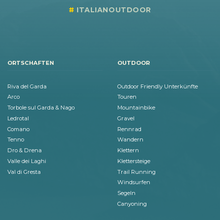
ITALIANOUTDOOR
ORTSCHAFTEN
OUTDOOR
Riva del Garda
Outdoor Friendly Unterkünfte
Arco
Touren
Torbole sul Garda & Nago
Mountainbike
Ledrotal
Gravel
Comano
Rennrad
Tenno
Wandern
Dro & Drena
Klettern
Valle dei Laghi
Klettersteige
Val di Gresta
Trail Running
Windsurfen
Segeln
Canyoning