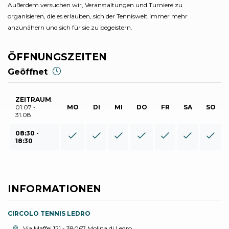
Außerdem versuchen wir, Veranstaltungen und Turniere zu
organisieren, die es erlauben, sich der Tenniswelt immer mehr
anzunähern und sich für sie zu begeistern.
ÖFFNUNGSZEITEN
Geöffnet
ZEITRAUM
:
01.07 -
MO
DI
MI
DO
FR
SA
SO
31.08
08:30 -
18:30
INFORMATIONEN
CIRCOLO TENNIS LEDRO
aria.location:
Via Maffei 121 - 38067 Molina di Ledro