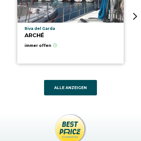
aria.poi_location_prefix
Riva del Garda
ARCHÉ
immer offen
ALLE ANZEIGEN