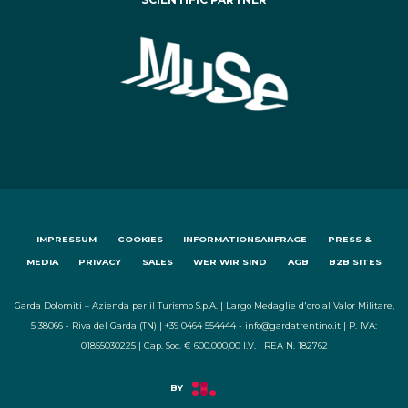
IMPRESSUM
COOKIES
INFORMATIONSANFRAGE
PRESS &
MEDIA
PRIVACY
SALES
WER WIR SIND
AGB
B2B SITES
Garda Dolomiti – Azienda per il Turismo S.p.A. | Largo Medaglie d'oro al Valor Militare,
5 38066 - Riva del Garda (TN) | +39 0464 554444 - info@gardatrentino.it | P. IVA:
01855030225 | Cap. Soc. € 600.000,00 I.V. | REA N. 182762