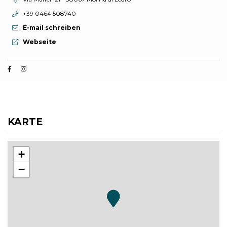
aria.phone:
+39 0464 508740
E-mail schreiben
aria.website:
Webseite
KARTE
+
−