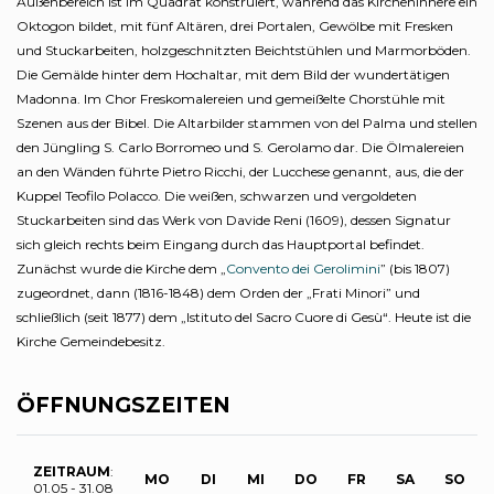
Außenbereich ist im Quadrat konstruiert, während das Kircheninnere ein
Oktogon bildet, mit fünf Altären, drei Portalen, Gewölbe mit Fresken
und Stuckarbeiten, holzgeschnitzten Beichtstühlen und Marmorböden.
Die Gemälde hinter dem Hochaltar, mit dem Bild der wundertätigen
Madonna. Im Chor Freskomalereien und gemeißelte Chorstühle mit
Szenen aus der Bibel. Die Altarbilder stammen von del Palma und stellen
den Jüngling S. Carlo Borromeo und S. Gerolamo dar. Die Ölmalereien
an den Wänden führte Pietro Ricchi, der Lucchese genannt, aus, die der
Kuppel Teofilo Polacco. Die weißen, schwarzen und vergoldeten
Stuckarbeiten sind das Werk von Davide Reni (1609), dessen Signatur
sich gleich rechts beim Eingang durch das Hauptportal befindet.
Zunächst wurde die Kirche dem „
Convento dei Gerolimini
” (bis 1807)
zugeordnet, dann (1816-1848) dem Orden der „Frati Minori” und
schließlich (seit 1877) dem „Istituto del Sacro Cuore di Gesù“. Heute ist die
Kirche Gemeindebesitz.
ÖFFNUNGSZEITEN
ZEITRAUM
:
MO
DI
MI
DO
FR
SA
SO
01.05 - 31.08