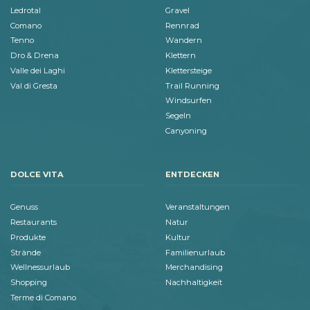
Ledrotal
Gravel
Comano
Rennrad
Tenno
Wandern
Dro & Drena
Klettern
Valle dei Laghi
Klettersteige
Val di Gresta
Trail Running
Windsurfen
Segeln
Canyoning
DOLCE VITA
ENTDECKEN
Genuss
Veranstaltungen
Restaurants
Natur
Produkte
Kultur
Strände
Familienurlaub
Wellnessurlaub
Merchandising
Shopping
Nachhaltigkeit
Terme di Comano