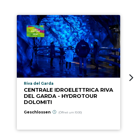
aria.poi_location_prefix
Riva del Garda
CENTRALE IDROELETTRICA RIVA
DEL GARDA - HYDROTOUR
DOLOMITI
Geschlossen
(Öffnet um 10:00)