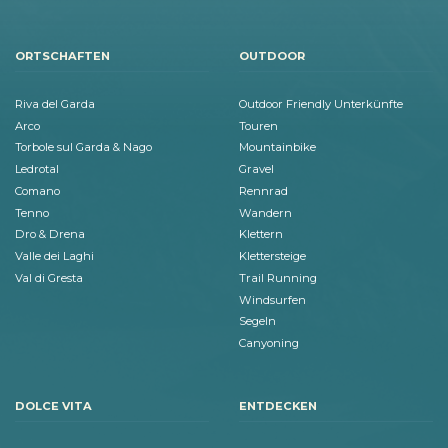
ORTSCHAFTEN
OUTDOOR
Riva del Garda
Outdoor Friendly Unterkünfte
Arco
Touren
Torbole sul Garda & Nago
Mountainbike
Ledrotal
Gravel
Comano
Rennrad
Tenno
Wandern
Dro & Drena
Klettern
Valle dei Laghi
Klettersteige
Val di Gresta
Trail Running
Windsurfen
Segeln
Canyoning
DOLCE VITA
ENTDECKEN