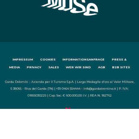
IMPRESSUM
COOKIES
INFORMATIONSANFRAGE
PRESS &
MEDIA
PRIVACY
SALES
WER WIR SIND
AGB
B2B SITES
Garda Dolomiti – Azienda per il Turismo S.p.A. | Largo Medaglie d'oro al Valor Militare,
5 38066 - Riva del Garda (TN) | +39 0464 554444 - info@gardatrentino.it | P. IVA:
01855030225 | Cap. Soc. € 600.000,00 I.V. | REA N. 182762