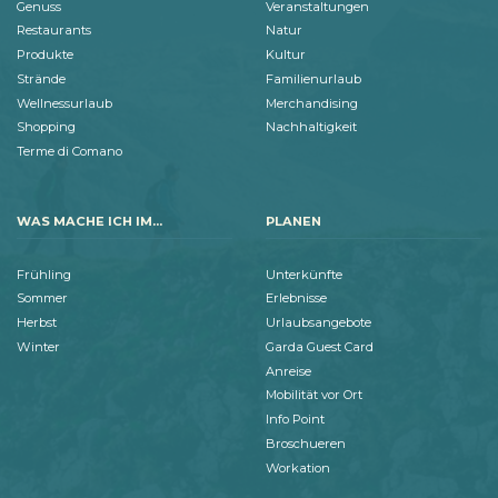
Genuss
Veranstaltungen
Restaurants
Natur
Produkte
Kultur
Strände
Familienurlaub
Wellnessurlaub
Merchandising
Shopping
Nachhaltigkeit
Terme di Comano
WAS MACHE ICH IM...
PLANEN
Frühling
Unterkünfte
Sommer
Erlebnisse
Herbst
Urlaubsangebote
Winter
Garda Guest Card
Anreise
Mobilität vor Ort
Info Point
Broschueren
Workation