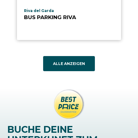
aria.poi_location_prefix
Riva del Garda
BUS PARKING RIVA
ALLE ANZEIGEN
BUCHE DEINE