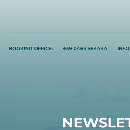
BOOKING OFFICE:
+39 0464 554444
INF
NEWSLE