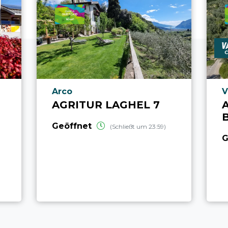
aria.poi_location_prefix
a
Arco
V
AGRITUR LAGHEL 7
Geöffnet
(Schließt um 23:59)
G