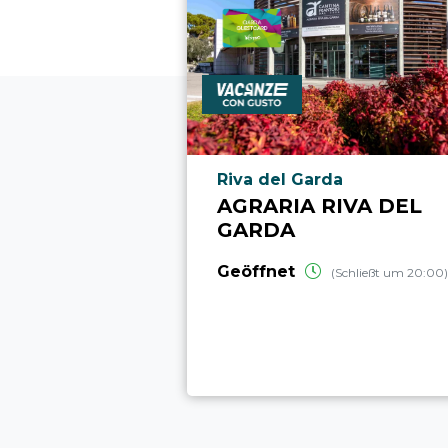
aria.poi_location_prefix
Riva del Garda
AGRARIA RIVA DEL
GARDA
Geöffnet
(Schließt um 20:00)