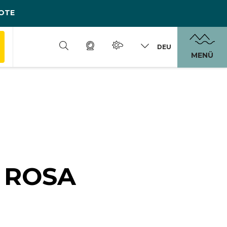
OTE
DEU
MENÜ
 ROSA