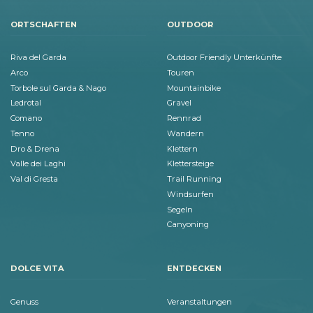
ORTSCHAFTEN
OUTDOOR
Riva del Garda
Outdoor Friendly Unterkünfte
Arco
Touren
Torbole sul Garda & Nago
Mountainbike
Ledrotal
Gravel
Comano
Rennrad
Tenno
Wandern
Dro & Drena
Klettern
Valle dei Laghi
Klettersteige
Val di Gresta
Trail Running
Windsurfen
Segeln
Canyoning
DOLCE VITA
ENTDECKEN
Genuss
Veranstaltungen