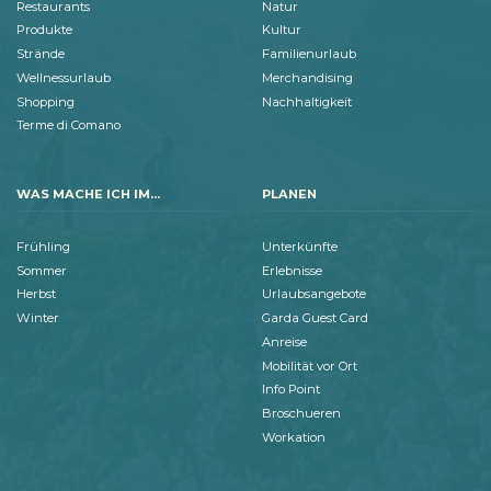
Restaurants
Natur
Produkte
Kultur
Strände
Familienurlaub
Wellnessurlaub
Merchandising
Shopping
Nachhaltigkeit
Terme di Comano
WAS MACHE ICH IM...
PLANEN
Frühling
Unterkünfte
Sommer
Erlebnisse
Herbst
Urlaubsangebote
Winter
Garda Guest Card
Anreise
Mobilität vor Ort
Info Point
Broschueren
Workation