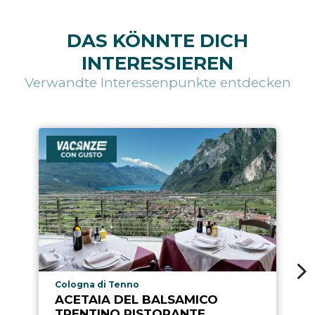
DAS KÖNNTE DICH
INTERESSIEREN
Verwandte Interessenpunkte entdecken
aria.poi_location_prefix
Cologna di Tenno
ACETAIA DEL BALSAMICO
TRENTINO RISTORANTE