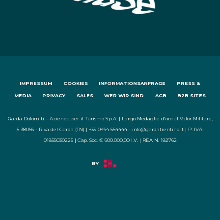
IMPRESSUM
COOKIES
INFORMATIONSANFRAGE
PRESS &
MEDIA
PRIVACY
SALES
WER WIR SIND
AGB
B2B SITES
Garda Dolomiti – Azienda per il Turismo S.p.A. | Largo Medaglie d'oro al Valor Militare,
5 38066 - Riva del Garda (TN) | +39 0464 554444 - info@gardatrentino.it | P. IVA:
01855030225 | Cap. Soc. € 600.000,00 I.V. | REA N. 182762