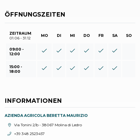
ÖFFNUNGSZEITEN
ZEITRAUM
:
MO
DI
MI
DO
FR
SA
SO
01.06 - 31.12
09:00 -
12:00
15:00 -
18:00
INFORMATIONEN
AZIENDA AGRICOLA BERETTA MAURIZIO
aria.location:
Via Tonini 2/b - 38067 Molina di Ledro
aria.phone:
+39 348 2523457