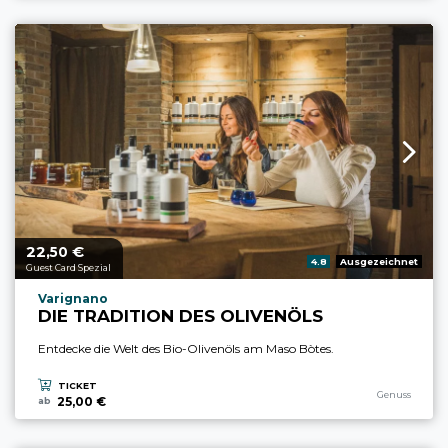
22,
€
aria.price_from_prefix
50
aria.rating_prefix:
4.8
Ausgezeichnet
Guest Card Spezial
aria.experience_location_prefix
Varignano
DIE TRADITION DES OLIVENÖLS
Entdecke die Welt des Bio-Olivenöls am Maso Bòtes.
TICKET
aria.experience
Genuss
25,00 €
ab