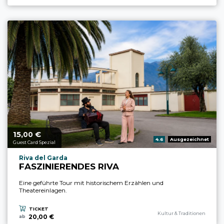
15,
€
aria.price_from_prefix
00
aria.rating_prefix:
4.6
Ausgezeichnet
Guest Card Spezial
aria.experience_location_prefix
Riva del Garda
FASZINIERENDES RIVA
Eine geführte Tour mit historischem Erzählen und
Theatereinlagen.
TICKET
aria.experience_category_pref
Kultur & Traditionen
20,00 €
ab