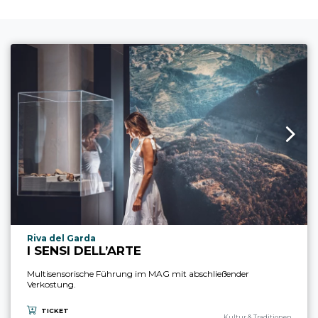
aria.experience_location_prefix
Riva del Garda
I SENSI DELL’ARTE
Multisensorische Führung im MAG mit abschließender
Verkostung.
TICKET
aria.experience_category_pref
Kultur & Traditionen