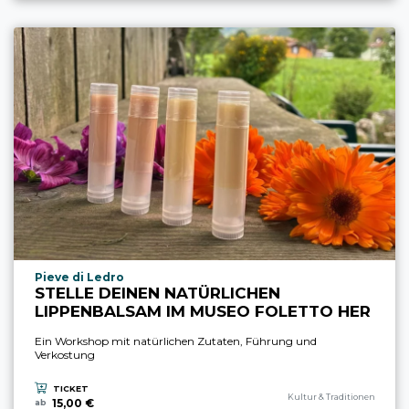
aria.experience_location_prefix
Pieve di Ledro
STELLE DEINEN NATÜRLICHEN
LIPPENBALSAM IM MUSEO FOLETTO HER
Ein Workshop mit natürlichen Zutaten, Führung und
Verkostung
TICKET
aria.experience_category_pref
Kultur & Traditionen
15,00 €
ab