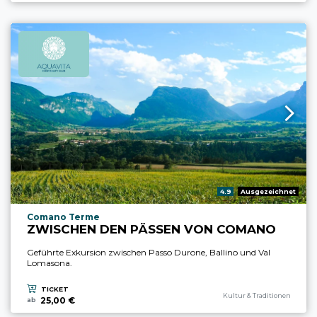
aria.rating_prefix:
4.9
Ausgezeichnet
aria.experience_location_prefix
Comano Terme
ZWISCHEN DEN PÄSSEN VON COMANO
Geführte Exkursion zwischen Passo Durone, Ballino und Val
Lomasona.
TICKET
aria.experience_category_pref
Kultur & Traditionen
25,00 €
ab