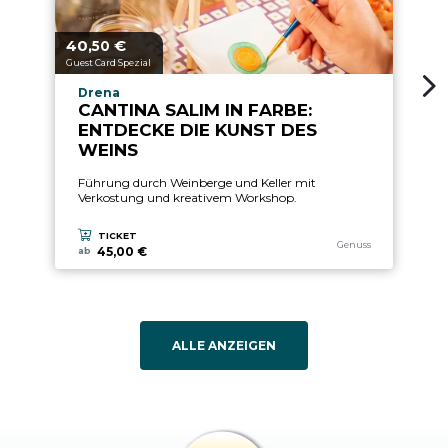
40,
€
2
aria.price_from_prefix
ari
50
Guest Card Spezial
Gu
aria.experience_location_prefix
Drena
CANTINA SALIM IN FARBE:
ENTDECKE DIE KUNST DES
WEINS
Führung durch Weinberge und Keller mit
Verkostung und kreativem Workshop.
TICKET
aria.experience_category
Genuss
45,00 €
ab
ALLE ANZEIGEN