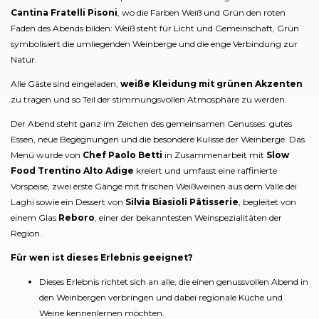
Cantina Fratelli Pisoni
, wo die Farben Weiß und Grün den roten
Faden des Abends bilden: Weiß steht für Licht und Gemeinschaft, Grün
symbolisiert die umliegenden Weinberge und die enge Verbindung zur
Natur.
Alle Gäste sind eingeladen,
weiße Kleidung mit grünen Akzenten
zu tragen und so Teil der stimmungsvollen Atmosphäre zu werden.
Der Abend steht ganz im Zeichen des gemeinsamen Genusses: gutes
Essen, neue Begegnungen und die besondere Kulisse der Weinberge. Das
Menü wurde von
Chef Paolo Betti
in Zusammenarbeit mit
Slow
Food Trentino Alto Adige
kreiert und umfasst eine raffinierte
Vorspeise, zwei erste Gänge mit frischen Weißweinen aus dem Valle dei
Laghi sowie ein Dessert von
Silvia Biasioli Pâtisserie
, begleitet von
einem Glas
Reboro
, einer der bekanntesten Weinspezialitäten der
Region.
Für wen ist dieses Erlebnis geeignet?
Dieses Erlebnis richtet sich an alle, die einen genussvollen Abend in
den Weinbergen verbringen und dabei regionale Küche und
Weine kennenlernen möchten.