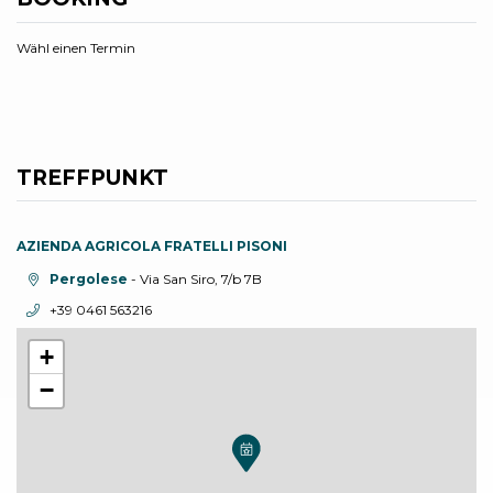
Wähl einen Termin
TREFFPUNKT
AZIENDA AGRICOLA FRATELLI PISONI
aria.location:
Pergolese
- Via San Siro, 7/b 7B
aria.phone:
+39 0461 563216
+
−