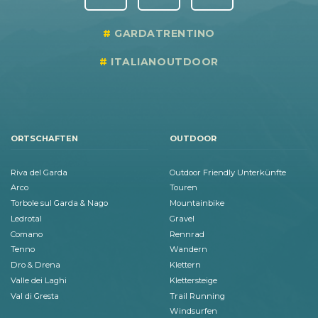
GARDATRENTINO
ITALIANOUTDOOR
ORTSCHAFTEN
OUTDOOR
Riva del Garda
Outdoor Friendly Unterkünfte
Arco
Touren
Torbole sul Garda & Nago
Mountainbike
Ledrotal
Gravel
Comano
Rennrad
Tenno
Wandern
Dro & Drena
Klettern
Valle dei Laghi
Klettersteige
Val di Gresta
Trail Running
Windsurfen