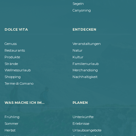
Segeln
Canyoning
DOLCE VITA
ENTDECKEN
Genuss
Veranstaltungen
Restaurants
Natur
Produkte
Kultur
Strände
Familienurlaub
Wellnessurlaub
Merchandising
Shopping
Nachhaltigkeit
Terme di Comano
WAS MACHE ICH IM...
PLANEN
Frühling
Unterkünfte
Sommer
Erlebnisse
Herbst
Urlaubsangebote