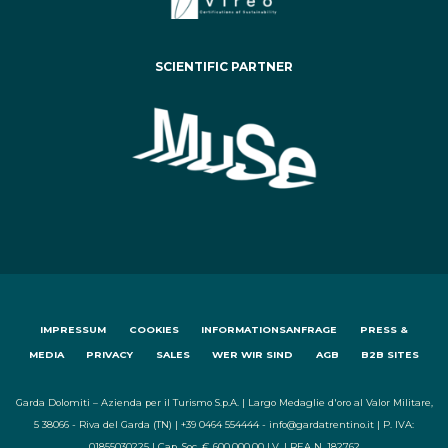
SCIENTIFIC PARTNER
IMPRESSUM
COOKIES
INFORMATIONSANFRAGE
PRESS &
MEDIA
PRIVACY
SALES
WER WIR SIND
AGB
B2B SITES
Garda Dolomiti – Azienda per il Turismo S.p.A. | Largo Medaglie d'oro al Valor Militare,
5 38066 - Riva del Garda (TN) | +39 0464 554444 - info@gardatrentino.it | P. IVA:
01855030225 | Cap. Soc. € 600.000,00 I.V. | REA N. 182762