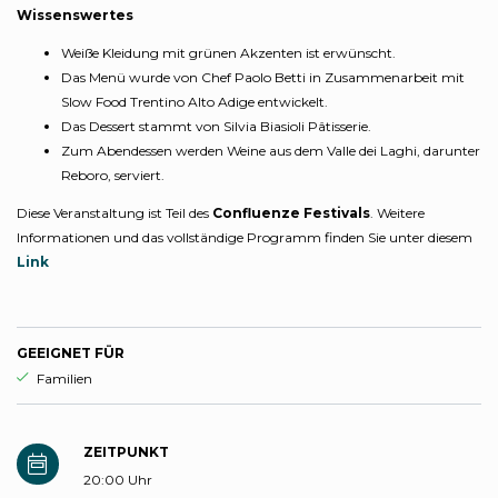
Wissenswertes
Weiße Kleidung mit grünen Akzenten ist erwünscht.
Das Menü wurde von Chef Paolo Betti in Zusammenarbeit mit
Slow Food Trentino Alto Adige entwickelt.
Das Dessert stammt von Silvia Biasioli Pâtisserie.
Zum Abendessen werden Weine aus dem Valle dei Laghi, darunter
Reboro, serviert.
Diese Veranstaltung ist Teil des
Confluenze Festivals
. Weitere
Informationen und das vollständige Programm finden Sie unter diesem
Link
GEEIGNET FÜR
aria.ds_experience.suitable_for_prefix
Familien
ZEITPUNKT
20:00 Uhr