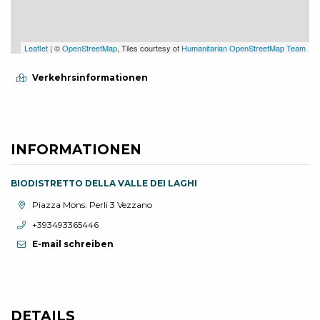
Leaflet
| ©
OpenStreetMap
, Tiles courtesy of
Humanitarian OpenStreetMap Team
Verkehrsinformationen
INFORMATIONEN
BIODISTRETTO DELLA VALLE DEI LAGHI
aria.location:
Piazza Mons. Perli 3 Vezzano
aria.phone:
+393493365446
E-mail schreiben
DETAILS