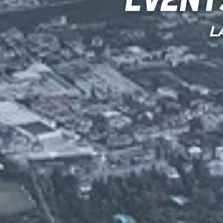
Event
L