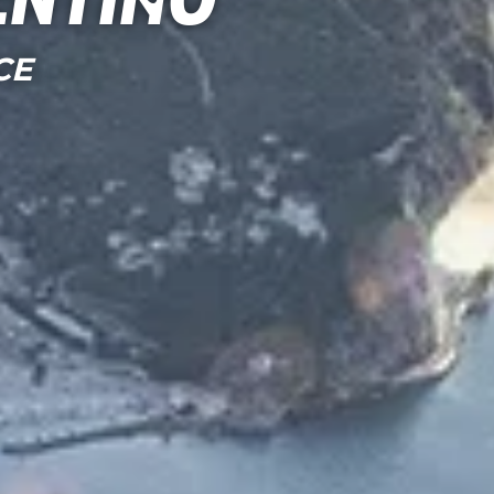
entino
CE