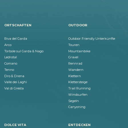
ORTSCHAFTEN
OUTDOOR
Riva del Garda
Outdoor Friendly Unterkünfte
Arco
Touren
Torbole sul Garda & Nago
Mountainbike
Ledrotal
Gravel
Comano
Rennrad
Tenno
Wandern
Dro & Drena
Klettern
Valle dei Laghi
Klettersteige
Val di Gresta
Trail Running
Windsurfen
Segeln
Canyoning
DOLCE VITA
ENTDECKEN