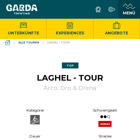
UNTERKÜNFTE
EXPERIENCES
ANGEBOTE
DS_BREADCRUMB.HOME
ALLE TOUREN
LAGHEL - TOUR
TOP
LAGHEL - TOUR
Arco, Dro & Drena
Kategorie
Schwierigkeit
Mittel
Dauer
Strecke