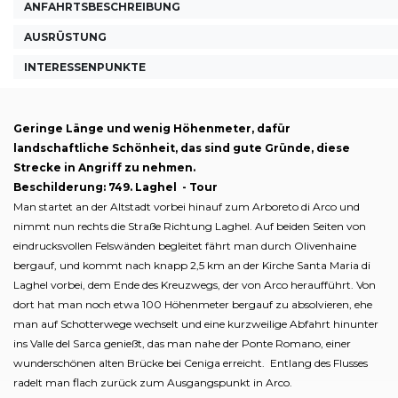
ANFAHRTSBESCHREIBUNG
AUSRÜSTUNG
INTERESSENPUNKTE
Geringe Länge und wenig Höhenmeter, dafür
landschaftliche Schönheit, das sind gute Gründe, diese
Strecke in Angriff zu nehmen.
Beschilderung: 749. Laghel - Tour
Man startet an der Altstadt vorbei hinauf zum Arboreto di Arco und
nimmt nun rechts die Straße Richtung Laghel. Auf beiden Seiten von
eindrucksvollen Felswänden begleitet fährt man durch Olivenhaine
bergauf, und kommt nach knapp 2,5 km an der Kirche Santa Maria di
Laghel vorbei, dem Ende des Kreuzwegs, der von Arco heraufführt. Von
dort hat man noch etwa 100 Höhenmeter bergauf zu absolvieren, ehe
man auf Schotterwege wechselt und eine kurzweilige Abfahrt hinunter
ins Valle del Sarca genießt, das man nahe der Ponte Romano, einer
wunderschönen alten Brücke bei Ceniga erreicht. Entlang des Flusses
radelt man flach zurück zum Ausgangspunkt in Arco.