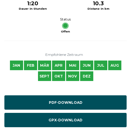
1:20
10.3
Dauer in Stunden
Distanz in km
Status
Offen
Empfohlene Zeitraum
JAN
FEB
MÄR
APR
MAI
JUN
JUL
AUG
SEPT
OKT
NOV
DEZ
PDF-DOWNLOAD
GPX-DOWNLOAD