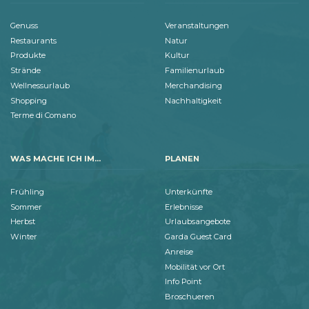
Genuss
Veranstaltungen
Restaurants
Natur
Produkte
Kultur
Strände
Familienurlaub
Wellnessurlaub
Merchandising
Shopping
Nachhaltigkeit
Terme di Comano
WAS MACHE ICH IM...
PLANEN
Frühling
Unterkünfte
Sommer
Erlebnisse
Herbst
Urlaubsangebote
Winter
Garda Guest Card
Anreise
Mobilität vor Ort
Info Point
Broschueren