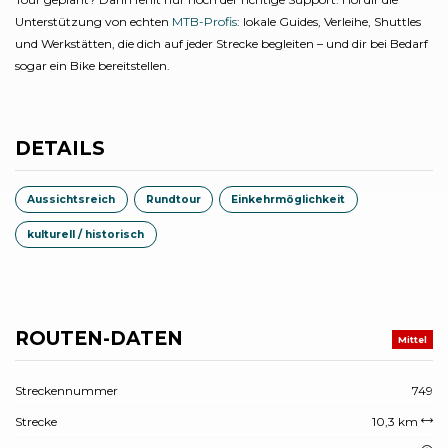
Unterstützung von echten
MTB-Profis
: lokale Guides, Verleihe, Shuttles
und Werkstätten, die dich auf jeder Strecke begleiten – und dir bei Bedarf
sogar ein Bike bereitstellen.
DETAILS
Aussichtsreich
Rundtour
Einkehrmöglichkeit
kulturell / historisch
ROUTEN-DATEN
Mittel
Streckennummer
749
Strecke
10,3 km