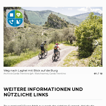
Weg nach Laghel mit Blick auf die Burg
St
aria.slide
aria.
Archivio Garda Trentino (ph. Watchsome), Garda Trentino
01
12
Arc
WEITERE INFORMATIONEN UND
NÜTZLICHE LINKS
Tour geplant? Dann fehlt nur noch der richtige Support. Hol dir die