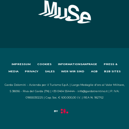
IMPRESSUM
COOKIES
INFORMATIONSANFRAGE
PRESS &
MEDIA
PRIVACY
SALES
WER WIR SIND
AGB
B2B SITES
Garda Dolomiti – Azienda per il Turismo S.p.A. | Largo Medaglie d'oro al Valor Militare,
5 38066 - Riva del Garda (TN) | +39 0464 554444 - info@gardatrentino.it | P. IVA:
01855030225 | Cap. Soc. € 600.000,00 I.V. | REA N. 182762