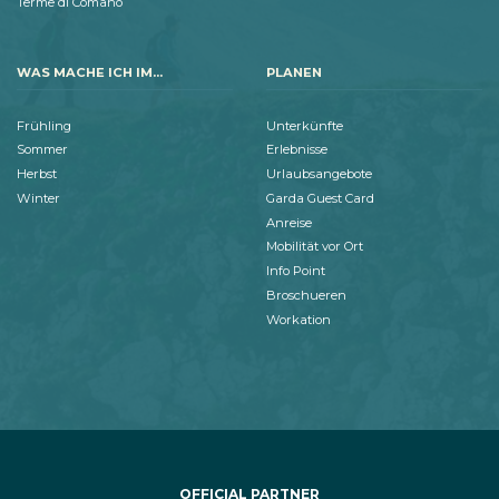
Terme di Comano
WAS MACHE ICH IM...
PLANEN
Frühling
Unterkünfte
Sommer
Erlebnisse
Herbst
Urlaubsangebote
Winter
Garda Guest Card
Anreise
Mobilität vor Ort
Info Point
Broschueren
Workation
OFFICIAL PARTNER