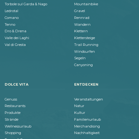
Torbole sul Garda & Nago
Mountainbike
Ledrotal
Gravel
Comano
Rennrad
Tenno
Wandern
Dro & Drena
Klettern
Valle dei Laghi
Klettersteige
Val di Gresta
Trail Running
Windsurfen
Segeln
Canyoning
DOLCE VITA
ENTDECKEN
Genuss
Veranstaltungen
Restaurants
Natur
Produkte
Kultur
Strände
Familienurlaub
Wellnessurlaub
Merchandising
Shopping
Nachhaltigkeit