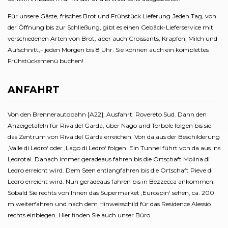
Für unsere Gäste, frisches Brot und Frühstück Lieferung.Jeden Tag, von
der Öffnung bis zur Schließung, gibt es einen Gebäck-Lieferservice mit
verschiedenen Arten von Brot, aber auch Croissants, Krapfen, Milch und
Aufschnitt,– jeden Morgen bis 8 Uhr. Sie können auch ein komplettes
Frühstücksmenü buchen!
ANFAHRT
Von den Brennerautobahn [A22], Ausfahrt: Rovereto Sud. Dann den
Anzeigetafeln für Riva del Garda, über Nago und Torbole folgen bis sie
das Zentrum von Riva del Garda erreichen. Von da aus der Beschilderung
‚Valle di Ledro‘ oder ‚Lago di Ledro‘ folgen. Ein Tunnel führt von da aus ins
Ledrotal. Danach immer geradeaus fahren bis die Ortschaft Molina di
Ledro erreicht wird. Dem Seen entlangfahren bis die Ortschaft Pieve di
Ledro erreicht wird. Nun geradeaus fahren bis in Bezzecca ankommen.
Sobald Sie rechts von Ihnen das Supermarket ‚Eurospin‘ sehen, ca. 200
m weiterfahren und nach dem Hinweisschild für das Residence Alessio
rechts einbiegen. Hier finden Sie auch unser Büro.