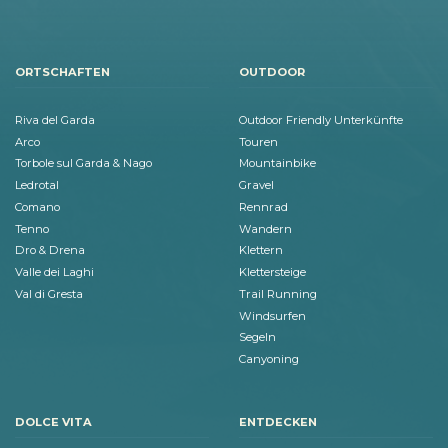
ORTSCHAFTEN
OUTDOOR
Riva del Garda
Outdoor Friendly Unterkünfte
Arco
Touren
Torbole sul Garda & Nago
Mountainbike
Ledrotal
Gravel
Comano
Rennrad
Tenno
Wandern
Dro & Drena
Klettern
Valle dei Laghi
Klettersteige
Val di Gresta
Trail Running
Windsurfen
Segeln
Canyoning
DOLCE VITA
ENTDECKEN