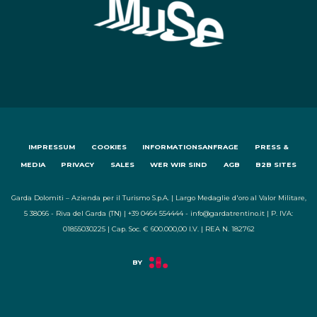
IMPRESSUM
COOKIES
INFORMATIONSANFRAGE
PRESS &
MEDIA
PRIVACY
SALES
WER WIR SIND
AGB
B2B SITES
Garda Dolomiti – Azienda per il Turismo S.p.A. | Largo Medaglie d'oro al Valor Militare,
5 38066 - Riva del Garda (TN) | +39 0464 554444 - info@gardatrentino.it | P. IVA:
01855030225 | Cap. Soc. € 600.000,00 I.V. | REA N. 182762