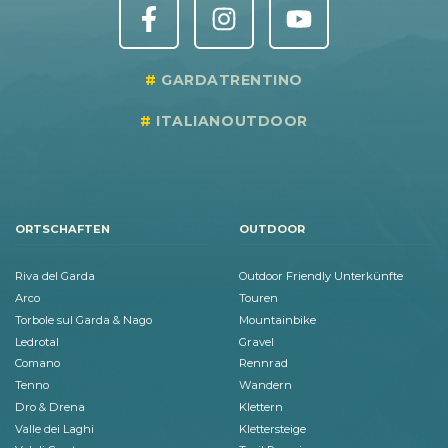
GARDATRENTINO
ITALIANOUTDOOR
ORTSCHAFTEN
OUTDOOR
Riva del Garda
Outdoor Friendly Unterkünfte
Arco
Touren
Torbole sul Garda & Nago
Mountainbike
Ledrotal
Gravel
Comano
Rennrad
Tenno
Wandern
Dro & Drena
Klettern
Valle dei Laghi
Klettersteige