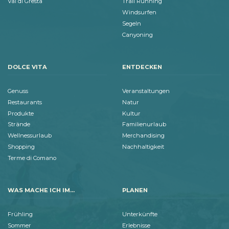
Val di Gresta
Trail Running
Windsurfen
Segeln
Canyoning
DOLCE VITA
ENTDECKEN
Genuss
Veranstaltungen
Restaurants
Natur
Produkte
Kultur
Strände
Familienurlaub
Wellnessurlaub
Merchandising
Shopping
Nachhaltigkeit
Terme di Comano
WAS MACHE ICH IM...
PLANEN
Frühling
Unterkünfte
Sommer
Erlebnisse