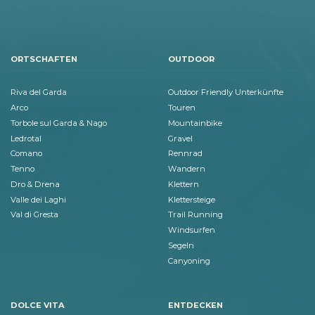
ORTSCHAFTEN
OUTDOOR
Riva del Garda
Outdoor Friendly Unterkünfte
Arco
Touren
Torbole sul Garda & Nago
Mountainbike
Ledrotal
Gravel
Comano
Rennrad
Tenno
Wandern
Dro & Drena
Klettern
Valle dei Laghi
Klettersteige
Val di Gresta
Trail Running
Windsurfen
Segeln
Canyoning
DOLCE VITA
ENTDECKEN