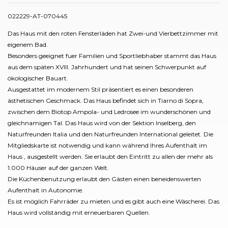
022229-AT-070445
Das Haus mit den roten Fensterläden hat Zwei-und Vierbettzimmer mit
eigenem Bad.
Besonders geeignet fuer Familien und Sportliebhaber stammt das Haus
aus dem späten XVIII. Jahrhundert und hat seinen Schwerpunkt auf
ökologischer Bauart.
Ausgestattet im modernem Stil präsentiert es einen besonderen
ästhetischen Geschmack. Das Haus befindet sich in Tiarno di Sopra,
zwischen dem Biotop Ampola- und Ledrosee im wunderschönen und
gleichnamigen Tal. Das Haus wird von der Sektion Inselberg, den
Naturfreunden Italia und den Naturfreunden International geleitet. Die
Mitgliedskarte ist notwendig und kann während Ihres Aufenthalt im
Haus , ausgestellt werden. Sie erlaubt den Eintritt zu allen der mehr als
1.000 Häuser auf der ganzen Welt.
Die Küchenbenutzung erlaubt den Gästen einen beneidenswerten
Aufenthalt in Autonomie.
Es ist möglich Fahrräder zu mieten und es gibt auch eine Wäscherei. Das
Haus wird vollständig mit erneuerbaren Quellen.