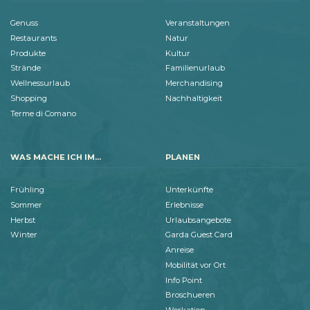
Genuss
Veranstaltungen
Restaurants
Natur
Produkte
Kultur
Strände
Familienurlaub
Wellnessurlaub
Merchandising
Shopping
Nachhaltigkeit
Terme di Comano
WAS MACHE ICH IM...
PLANEN
Frühling
Unterkünfte
Sommer
Erlebnisse
Herbst
Urlaubsangebote
Winter
Garda Guest Card
Anreise
Mobilität vor Ort
Info Point
Broschueren