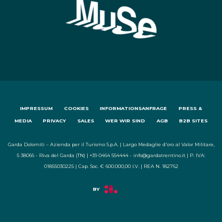
IMPRESSUM
COOKIES
INFORMATIONSANFRAGE
PRESS &
MEDIA
PRIVACY
SALES
WER WIR SIND
AGB
B2B SITES
Garda Dolomiti – Azienda per il Turismo S.p.A. | Largo Medaglie d'oro al Valor Militare,
5 38066 - Riva del Garda (TN) | +39 0464 554444 - info@gardatrentino.it | P. IVA:
01855030225 | Cap. Soc. € 600.000,00 I.V. | REA N. 182762