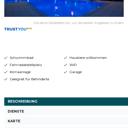
Gib deine Reisedaten ein, um die besten Angebote zu finden
Schwimmbad
Haustiere willkommen
Fahrradabstellplatz
WiFi
Klimaanlage
Garage
Geeignet für Behinderte
BESCHREIBUNG
DIENSTE
KARTE