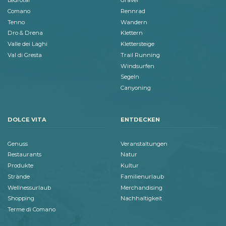
Ledrotal
Gravel
Comano
Rennrad
Tenno
Wandern
Dro & Drena
Klettern
Valle dei Laghi
Klettersteige
Val di Gresta
Trail Running
Windsurfen
Segeln
Canyoning
DOLCE VITA
ENTDECKEN
Genuss
Veranstaltungen
Restaurants
Natur
Produkte
Kultur
Strände
Familienurlaub
Wellnessurlaub
Merchandising
Shopping
Nachhaltigkeit
Terme di Comano