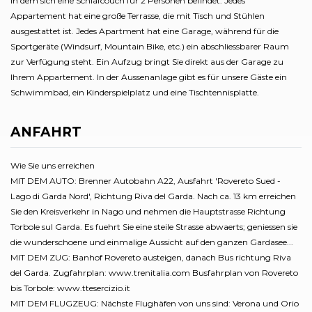
in dem sich eine Schlafcouch für 2 Personen befindet. Jedes
Appartement hat eine große Terrasse, die mit Tisch und Stühlen
ausgestattet ist. Jedes Apartment hat eine Garage, während für die
Sportgeräte (Windsurf, Mountain Bike, etc.) ein abschliessbarer Raum
zur Verfügung steht. Ein Aufzug bringt Sie direkt aus der Garage zu
Ihrem Appartement. In der Aussenanlage gibt es für unsere Gäste ein
Schwimmbad, ein Kinderspielplatz und eine Tischtennisplatte.
ANFAHRT
Wie Sie uns erreichen
MIT DEM AUTO: Brenner Autobahn A22, Ausfahrt 'Rovereto Sued -
Lago di Garda Nord', Richtung Riva del Garda. Nach ca. 13 km erreichen
Sie den Kreisverkehr in Nago und nehmen die Hauptstrasse Richtung
Torbole sul Garda. Es fuehrt Sie eine steile Strasse abwaerts; geniessen sie
die wunderschoene und einmalige Aussicht auf den ganzen Gardasee...
MIT DEM ZUG: Banhof Rovereto austeigen, danach Bus richtung Riva
del Garda. Zugfahrplan: www.trenitalia.com Busfahrplan von Rovereto
bis Torbole: www.ttesercizio.it
MIT DEM FLUGZEUG: Nächste Flughäfen von uns sind: Verona und Orio