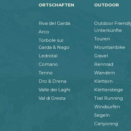
ORTSCHAFTEN
OUTDOOR
Riva del Garda
Outdoor Friendl
Unterkünfte
Arco
Touren
Torbole sul
Garda & Nago
Mountainbike
Ledrotal
Gravel
Comano
Rennrad
Tenno
Wandern
Dro & Drena
Klettern
Valle dei Laghi
Klettersteige
Val di Gresta
Trail Running
Windsurfen
Segeln
Canyoning