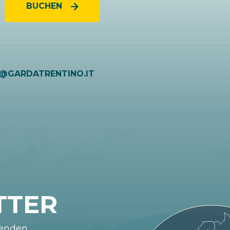
BUCHEN
O@GARDATRENTINO.IT
TTER
fenden