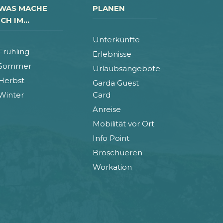
WAS MACHE
PLANEN
ICH IM...
Unterkünfte
Frühling
Erlebnisse
Sommer
Urlaubsangebote
Herbst
Garda Guest
Winter
Card
Anreise
Mobilität vor Ort
Info Point
Broschueren
Workation