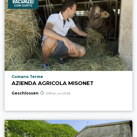
aria.poi_location_prefix
Comano Terme
AZIENDA AGRICOLA MISONET
Geschlossen
(Öffnet um 09:30)