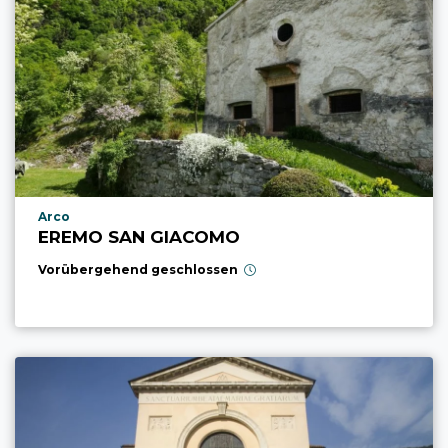
aria.poi_location_prefix
Arco
EREMO SAN GIACOMO
Vorübergehend geschlossen