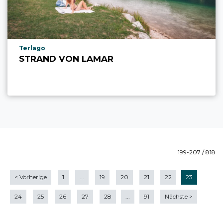
aria.poi_location_prefix
Terlago
STRAND VON LAMAR
199-207 / 818
<
Vorherige
1
...
19
20
21
22
23
24
25
26
27
28
...
91
Nächste
>