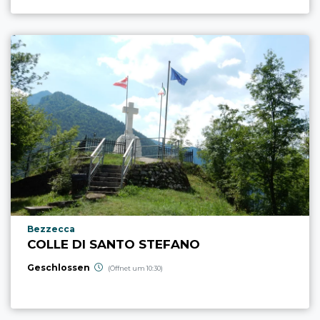
aria.poi_location_prefix
Bezzecca
COLLE DI SANTO STEFANO
Geschlossen
(Öffnet um 10:30)