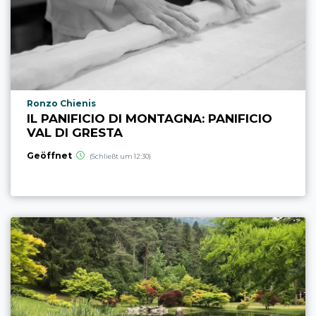
aria.poi_location_prefix
Ronzo Chienis
IL PANIFICIO DI MONTAGNA: PANIFICIO
VAL DI GRESTA
Geöffnet
(Schließt um 12:30)