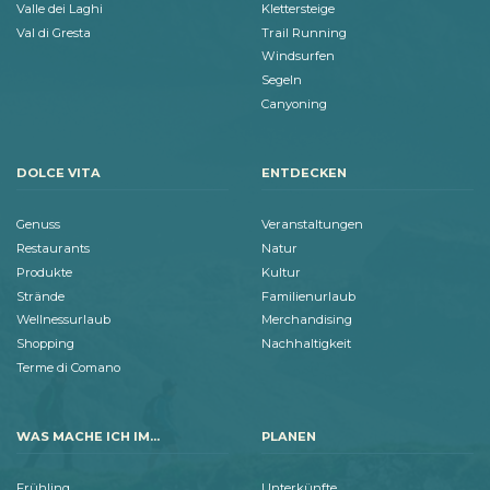
Valle dei Laghi
Klettersteige
Val di Gresta
Trail Running
Windsurfen
Segeln
Canyoning
DOLCE VITA
ENTDECKEN
Genuss
Veranstaltungen
Restaurants
Natur
Produkte
Kultur
Strände
Familienurlaub
Wellnessurlaub
Merchandising
Shopping
Nachhaltigkeit
Terme di Comano
WAS MACHE ICH IM...
PLANEN
Frühling
Unterkünfte