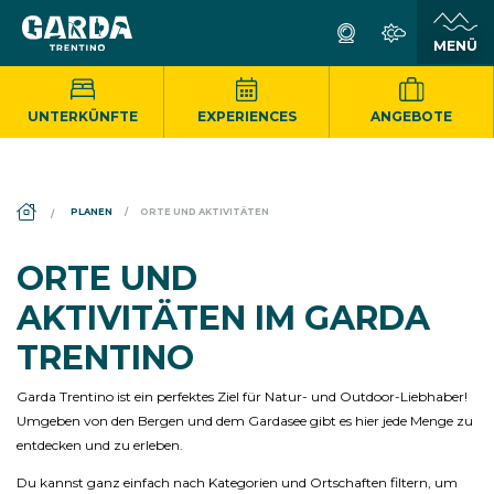
UNTERKÜNFTE
EXPERIENCES
ANGEBOTE
DS_BREADCRUMB.HOME
PLANEN
ORTE UND AKTIVITÄTEN
ORTE UND
AKTIVITÄTEN IM GARDA
TRENTINO
Garda Trentino ist ein perfektes Ziel für Natur- und Outdoor-Liebhaber!
Umgeben von den Bergen und dem Gardasee gibt es hier jede Menge zu
entdecken und zu erleben.
Du kannst ganz einfach nach Kategorien und Ortschaften filtern, um