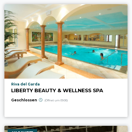
aria.poi_location_prefix
Riva del Garda
LIBERTY BEAUTY & WELLNESS SPA
Geschlossen
(Öffnet um 09:00)