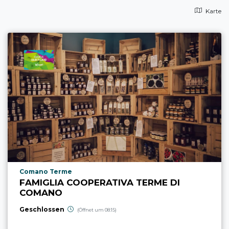
Karte
aria.poi_location_prefix
Comano Terme
FAMIGLIA COOPERATIVA TERME DI
COMANO
Geschlossen
(Öffnet um 08:15)