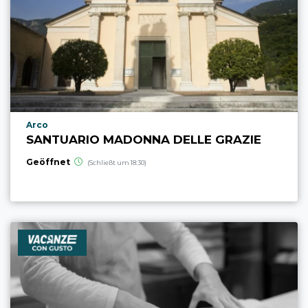
aria.poi_location_prefix
Arco
SANTUARIO MADONNA DELLE GRAZIE
Geöffnet
(Schließt um 18:30)