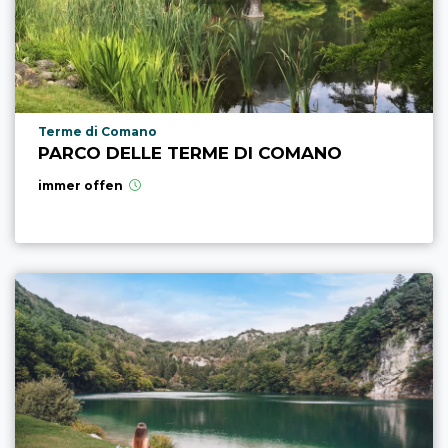
aria.poi_location_prefix
Terme di Comano
PARCO DELLE TERME DI COMANO
immer offen