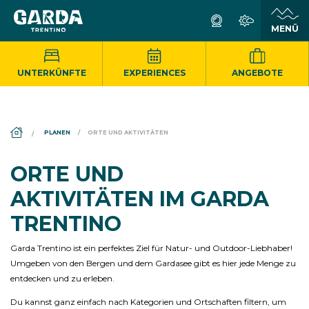
UNTERKÜNFTE
EXPERIENCES
ANGEBOTE
DS_BREADCRUMB.HOME
PLANEN
ORTE UND AKTIVITÄTEN
ORTE UND
AKTIVITÄTEN IM GARDA
TRENTINO
Garda Trentino ist ein perfektes Ziel für Natur- und Outdoor-Liebhaber!
Umgeben von den Bergen und dem Gardasee gibt es hier jede Menge zu
entdecken und zu erleben.
Du kannst ganz einfach nach Kategorien und Ortschaften filtern, um