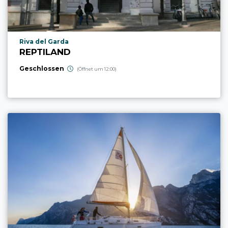
aria.poi_location_prefix
Riva del Garda
REPTILAND
Geschlossen
(Öffnet um 12:00)