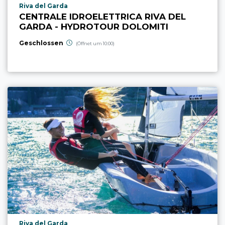
aria.poi_location_prefix
Riva del Garda
CENTRALE IDROELETTRICA RIVA DEL
GARDA - HYDROTOUR DOLOMITI
Geschlossen
(Öffnet um 10:00)
aria.poi_location_prefix
Riva del Garda