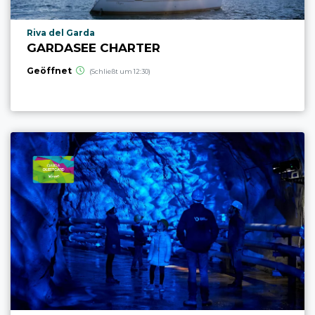
aria.poi_location_prefix
Riva del Garda
GARDASEE CHARTER
Geöffnet
(Schließt um 12:30)