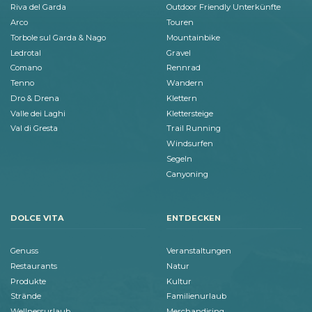
Riva del Garda
Outdoor Friendly Unterkünfte
Arco
Touren
Torbole sul Garda & Nago
Mountainbike
Ledrotal
Gravel
Comano
Rennrad
Tenno
Wandern
Dro & Drena
Klettern
Valle dei Laghi
Klettersteige
Val di Gresta
Trail Running
Windsurfen
Segeln
Canyoning
DOLCE VITA
ENTDECKEN
Genuss
Veranstaltungen
Restaurants
Natur
Produkte
Kultur
Strände
Familienurlaub
Wellnessurlaub
Merchandising