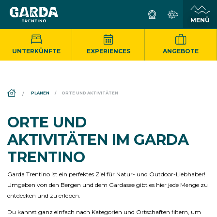
UNTERKÜNFTE
EXPERIENCES
ANGEBOTE
DS_BREADCRUMB.HOME
PLANEN
ORTE UND AKTIVITÄTEN
ORTE UND
AKTIVITÄTEN IM GARDA
TRENTINO
Garda Trentino ist ein perfektes Ziel für Natur- und Outdoor-Liebhaber!
Umgeben von den Bergen und dem Gardasee gibt es hier jede Menge zu
entdecken und zu erleben.
Du kannst ganz einfach nach Kategorien und Ortschaften filtern, um