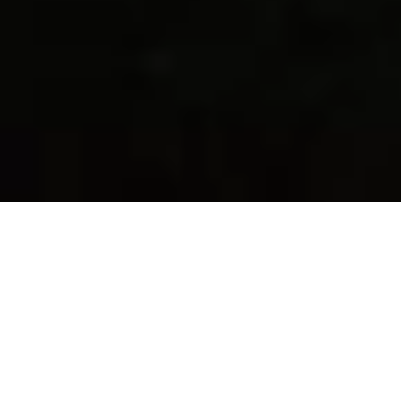
DS_BREADCRUMB.HOME
PLANEN
MOBILITÄT VOR ORT
BUSFAHRPLÄNE
GARDA TRENTINO MIT DEM BUS
ERKUNDEN
Unterwegs zu Land und zu Wasser