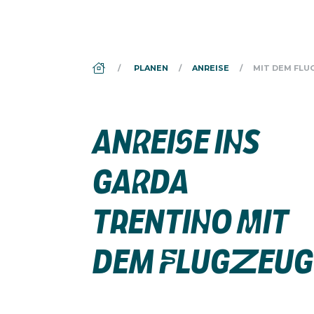
DS_BREADCRUMB.HOME
PLANEN
ANREISE
MIT DEM FLU
ANREISE INS
GARDA
TRENTINO MIT
DEM FLUGZEUG