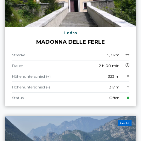
Ledro
MADONNA DELLE FERLE
Strecke
5,3 km
Dauer
2 h 00 min
Höhenunterschied (+)
323 m
Höhenunterschied (-)
317 m
Status
Offen
Leicht