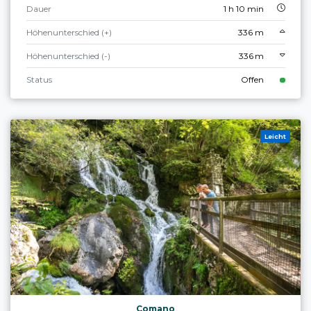
Dauer
1 h 10 min
Höhenunterschied (+)
336 m
Höhenunterschied (-)
336 m
Status
Offen
Leicht
Comano