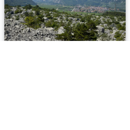
Dro & Drena
MONTE GAGGIO E GAGGIOLO
Strecke
12,8 km
Dauer
4 h 30 min
Höhenunterschied (+)
254 m
Höhenunterschied (-)
254 m
Status
Offen