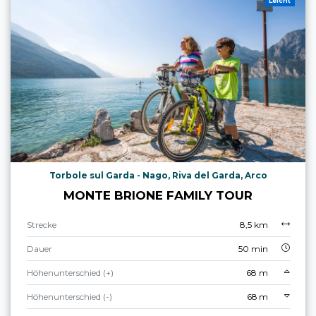
Leicht
Torbole sul Garda - Nago, Riva del Garda, Arco
MONTE BRIONE FAMILY TOUR
Strecke
8,5 km
Dauer
50 min
Höhenunterschied (+)
68 m
Höhenunterschied (-)
68 m