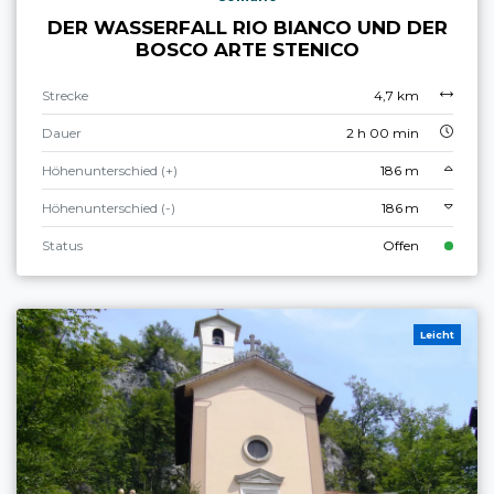
DER WASSERFALL RIO BIANCO UND DER
BOSCO ARTE STENICO
Strecke
4,7 km
Dauer
2 h 00 min
Höhenunterschied (+)
186 m
Höhenunterschied (-)
186 m
Status
Offen
Leicht