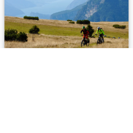
Valle dei Laghi
MONTE GAZZA - TOUR
Strecke
47,4 km
Dauer
7 h 00 min
Höhenunterschied (+)
1.570 m
Höhenunterschied (-)
1.570 m
Status
Offen