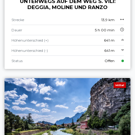
UNTERWEGS AUF DEM WEG S. VILI:
DEGGIA, MOLINE UND RANZO
Strecke
13,9 km
Dauer
5 h 00 min
Höhenunterschied (+)
641 m
Höhenunterschied (-)
641 m
Status
Offen
Mittel