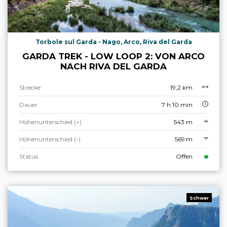
Torbole sul Garda - Nago, Arco, Riva del Garda
GARDA TREK - LOW LOOP 2: VON ARCO
NACH RIVA DEL GARDA
Strecke
19,2 km
Dauer
7 h 10 min
Höhenunterschied (+)
543 m
Höhenunterschied (-)
569 m
Status
Offen
Schwer