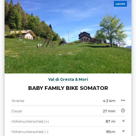
Leicht
Val di Gresta & Mori
BABY FAMILY BIKE SOMATOR
Strecke
4,3 km
Dauer
27 min
Höhenunterschied (+)
87 m
Höhenunterschied (-)
85 m