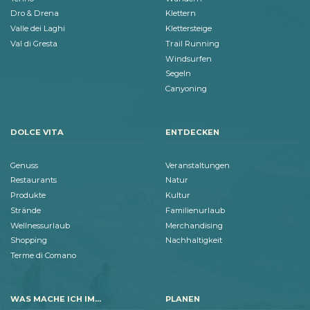
Dro & Drena
Klettern
Valle dei Laghi
Klettersteige
Val di Gresta
Trail Running
Windsurfen
Segeln
Canyoning
DOLCE VITA
ENTDECKEN
Genuss
Veranstaltungen
Restaurants
Natur
Produkte
Kultur
Strände
Familienurlaub
Wellnessurlaub
Merchandising
Shopping
Nachhaltigkeit
Terme di Comano
WAS MACHE ICH IM...
PLANEN