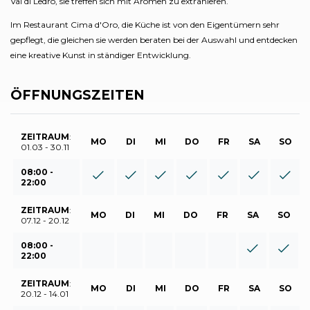
Val di Ledro, sie treffen sich mit Aromen zu extrahieren.
Im Restaurant Cima d'Oro, die Küche ist von den Eigentümern sehr
gepflegt, die gleichen sie werden beraten bei der Auswahl und entdecken
eine kreative Kunst in ständiger Entwicklung.
ÖFFNUNGSZEITEN
ZEITRAUM
:
MO
DI
MI
DO
FR
SA
SO
01.03 - 30.11
08:00 -
22:00
ZEITRAUM
:
MO
DI
MI
DO
FR
SA
SO
07.12 - 20.12
08:00 -
22:00
ZEITRAUM
:
MO
DI
MI
DO
FR
SA
SO
20.12 - 14.01