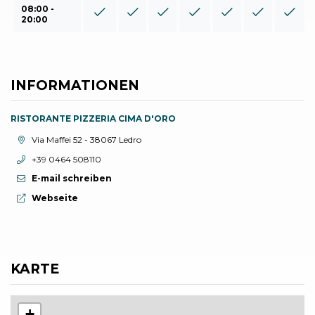
08:00 -
20:00
INFORMATIONEN
RISTORANTE PIZZERIA CIMA D'ORO
aria.location:
Via Maffei 52 - 38067 Ledro
aria.phone:
+39 0464 508110
E-mail schreiben
aria.website:
Webseite
KARTE
+