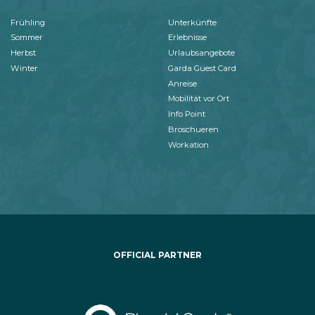
Frühling
Unterkünfte
Sommer
Erlebnisse
Herbst
Urlaubsangebote
Winter
Garda Guest Card
Anreise
Mobilität vor Ort
Info Point
Broschueren
Workation
OFFICIAL PARTNER