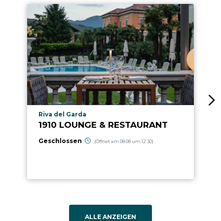
aria.poi_location_prefix
Riva del Garda
1910 LOUNGE & RESTAURANT
Geschlossen
(Öffnet am 08.08 um 12:30)
ALLE ANZEIGEN