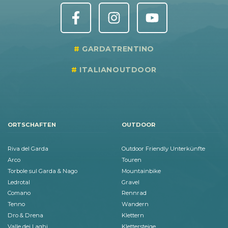
GARDATRENTINO
ITALIANOUTDOOR
ORTSCHAFTEN
OUTDOOR
Riva del Garda
Outdoor Friendly Unterkünfte
Arco
Touren
Torbole sul Garda & Nago
Mountainbike
Ledrotal
Gravel
Comano
Rennrad
Tenno
Wandern
Dro & Drena
Klettern
Valle dei Laghi
Klettersteige