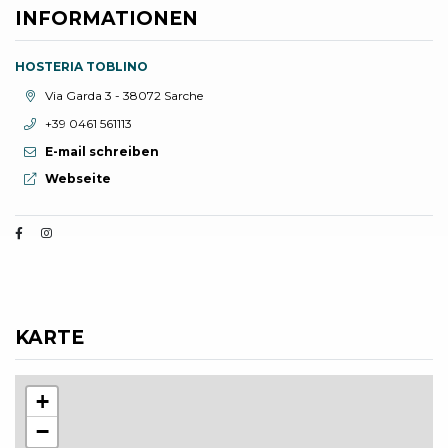
INFORMATIONEN
HOSTERIA TOBLINO
aria.location:
Via Garda 3 - 38072 Sarche
aria.phone:
+39 0461 561113
E-mail schreiben
aria.website:
Webseite
KARTE
+
−