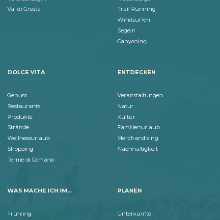
Val di Gresta
Trail Running
Windsurfen
Segeln
Canyoning
DOLCE VITA
ENTDECKEN
Genuss
Veranstaltungen
Restaurants
Natur
Produkte
Kultur
Strände
Familienurlaub
Wellnessurlaub
Merchandising
Shopping
Nachhaltigkeit
Terme di Comano
WAS MACHE ICH IM...
PLANEN
Frühling
Unterkünfte