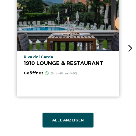
aria.poi_location_prefix
Riva del Garda
1910 LOUNGE & RESTAURANT
Geöffnet
(Schließt um 14:00)
ALLE ANZEIGEN