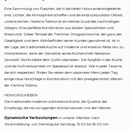
Eine Sammlung von Flaschen, die in die hellen Holzwände eingebettet
sind, Lichter, die Atmosphäre schaffen und die eindrucksvollsten Details
unterstreichen: Hosteria Toblino ist ein kleines Juwel des nachhaltigen
Designs. Eine perfekte Kombination aus lokalen Spezialitäten und
Kreativität. Dieser Tempel der Trentiner Önogastronomie, der ganz der
Geselligkeit und dem Wohlbefinden seiner Kunden gewidmet ist, ist in
der Lage, die traditionelle Küche auf moderne und kreative Weise neu zu
interpretieren, dank der Genialität seines Küchenchefs Sebastian
Sartorelli. Nichts bleibt dem Zufall überlassen. Die Sorgfalt in der Küche
und die Aufmerksamkeit im Speisesaal ist absolut. Wie in jeder Taverne,
die sich respektiert, finden Sie neben dem saisonalen Menü jeden Tag
einige neue Vorschläge in Kombination mit den preisgekrönten Weinen
der Cantina Toblino.
HERVORZUHEBEN
Die traditionelle moderne und kreative Küche, die Qualität des
Empfangs, die hervorragenden Kombinationen mit den Weinen.
Dynamische Verkostungen
in unserer Weinbar nach
Voranmeldung: von Dienstag bis Samstag, 15.00 bis 18.00 Uhr.