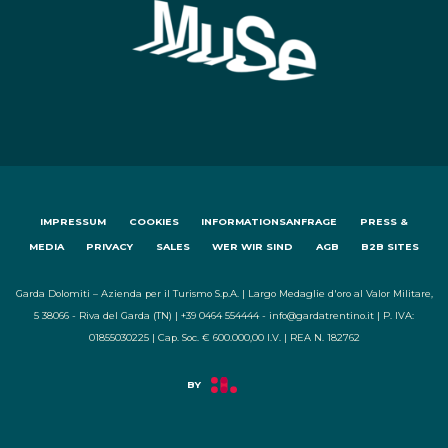
IMPRESSUM
COOKIES
INFORMATIONSANFRAGE
PRESS &
MEDIA
PRIVACY
SALES
WER WIR SIND
AGB
B2B SITES
Garda Dolomiti – Azienda per il Turismo S.p.A. | Largo Medaglie d'oro al Valor Militare,
5 38066 - Riva del Garda (TN) | +39 0464 554444 - info@gardatrentino.it | P. IVA:
01855030225 | Cap. Soc. € 600.000,00 I.V. | REA N. 182762