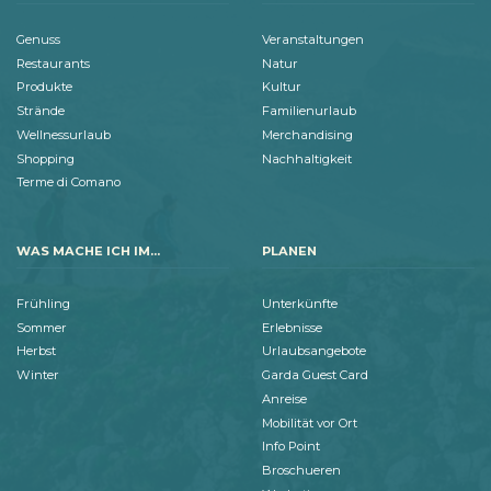
Genuss
Veranstaltungen
Restaurants
Natur
Produkte
Kultur
Strände
Familienurlaub
Wellnessurlaub
Merchandising
Shopping
Nachhaltigkeit
Terme di Comano
WAS MACHE ICH IM...
PLANEN
Frühling
Unterkünfte
Sommer
Erlebnisse
Herbst
Urlaubsangebote
Winter
Garda Guest Card
Anreise
Mobilität vor Ort
Info Point
Broschueren