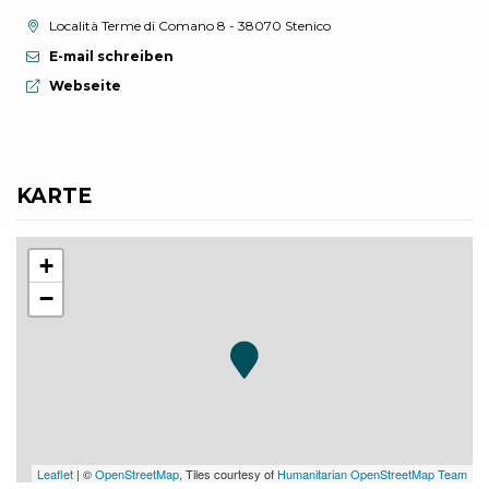
aria.location:
Località Terme di Comano 8 - 38070 Stenico
E-mail schreiben
aria.website:
Webseite
KARTE
+
−
Leaflet
| ©
OpenStreetMap
, Tiles courtesy of
Humanitarian OpenStreetMap Team