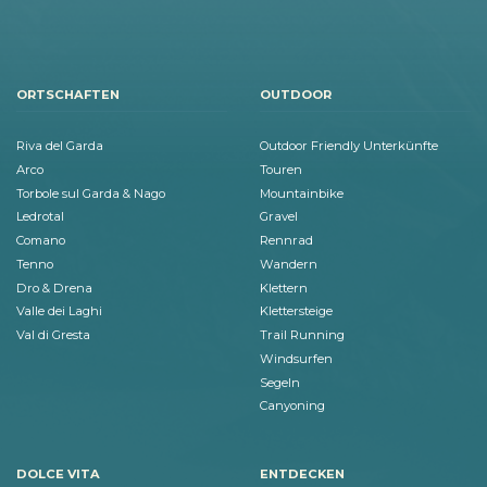
ORTSCHAFTEN
OUTDOOR
Riva del Garda
Outdoor Friendly Unterkünfte
Arco
Touren
Torbole sul Garda & Nago
Mountainbike
Ledrotal
Gravel
Comano
Rennrad
Tenno
Wandern
Dro & Drena
Klettern
Valle dei Laghi
Klettersteige
Val di Gresta
Trail Running
Windsurfen
Segeln
Canyoning
DOLCE VITA
ENTDECKEN