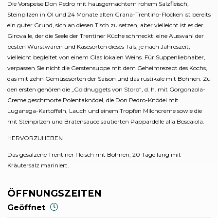
Die Vorspeise Don Pedro mit hausgemachtem rohem Salzfleisch,
Steinpilzen in Öl und 24 Monate alten Grana-Trentino-Flocken ist bereits
ein guter Grund, sich an diesen Tisch zu setzen, aber vielleicht ist es der
Girovalle, der die Seele der Trentiner Küche schmeckt: eine Auswahl der
besten Wurstwaren und Käsesorten dieses Tals, je nach Jahreszeit,
vielleicht begleitet von einem Glas lokalen Weins. Für Suppenliebhaber,
verpassen Sie nicht die Gerstensuppe mit dem Geheimrezept des Kochs,
das mit zehn Gemüsesorten der Saison und das rustikale mit Bohnen. Zu
den ersten gehören die „Goldnuggets von Storo“, d. h. mit Gorgonzola-
Creme geschmorte Polentaknödel, die Don Pedro-Knödel mit
Luganega-Kartoffeln, Lauch und einem Tropfen Milchcreme sowie die
mit Steinpilzen und Bratensauce sautierten Pappardelle alla Boscaiola.
HERVORZUHEBEN
Das gesalzene Trentiner Fleisch mit Bohnen, 20 Tage lang mit
Kräutersalz mariniert.
ÖFFNUNGSZEITEN
Geöffnet