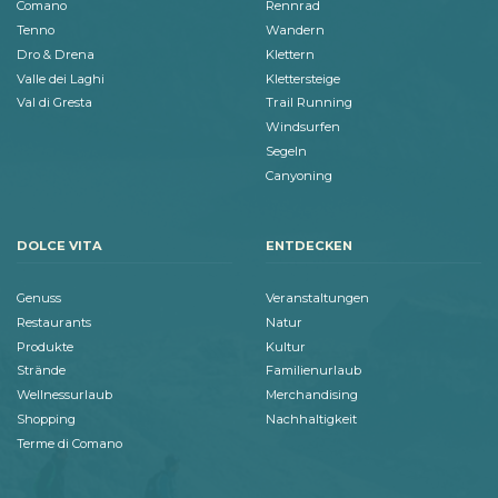
Comano
Rennrad
Tenno
Wandern
Dro & Drena
Klettern
Valle dei Laghi
Klettersteige
Val di Gresta
Trail Running
Windsurfen
Segeln
Canyoning
DOLCE VITA
ENTDECKEN
Genuss
Veranstaltungen
Restaurants
Natur
Produkte
Kultur
Strände
Familienurlaub
Wellnessurlaub
Merchandising
Shopping
Nachhaltigkeit
Terme di Comano