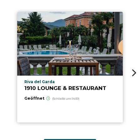
aria.poi_location_prefix
Riva del Garda
1910 LOUNGE & RESTAURANT
Geöffnet
(Schließt um 14:00)