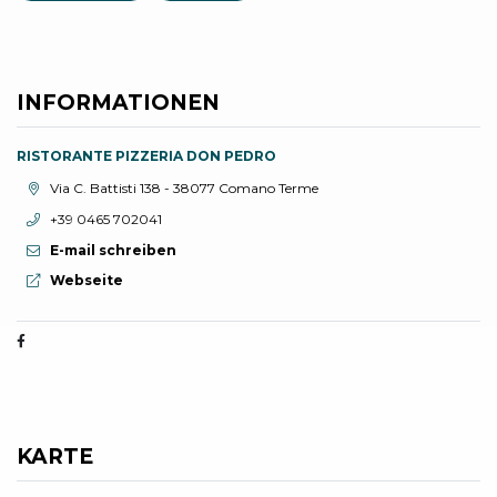
INFORMATIONEN
RISTORANTE PIZZERIA DON PEDRO
aria.location:
Via C. Battisti 138 - 38077 Comano Terme
aria.phone:
+39 0465 702041
E-mail schreiben
aria.website:
Webseite
KARTE