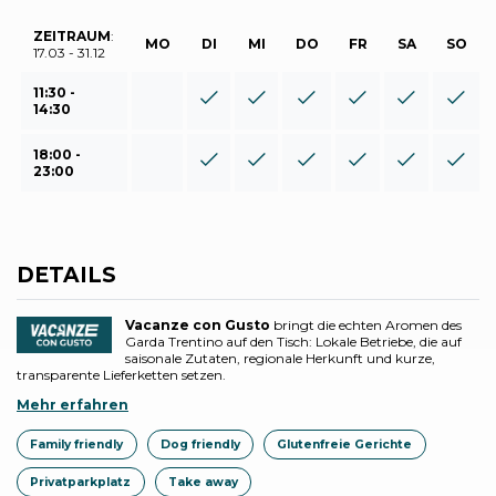
ZEITRAUM
:
MO
DI
MI
DO
FR
SA
SO
17.03 - 31.12
11:30 -
14:30
18:00 -
23:00
DETAILS
Vacanze con Gusto
bringt die echten Aromen des
Garda Trentino auf den Tisch: Lokale Betriebe, die auf
saisonale Zutaten, regionale Herkunft und kurze,
transparente Lieferketten setzen.
Mehr erfahren
Family friendly
Dog friendly
Glutenfreie Gerichte
Privatparkplatz
Take away