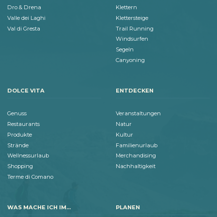
Dro & Drena
Klettern
Valle dei Laghi
Klettersteige
Val di Gresta
Trail Running
Windsurfen
Segeln
Canyoning
DOLCE VITA
ENTDECKEN
Genuss
Veranstaltungen
Restaurants
Natur
Produkte
Kultur
Strände
Familienurlaub
Wellnessurlaub
Merchandising
Shopping
Nachhaltigkeit
Terme di Comano
WAS MACHE ICH IM...
PLANEN