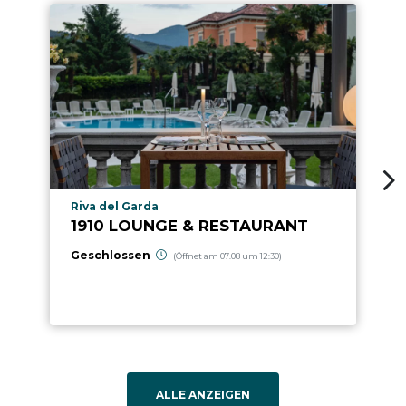
aria.poi_location_prefix
Riva del Garda
1910 LOUNGE & RESTAURANT
Geschlossen
(Öffnet am 07.08 um 12:30)
ALLE ANZEIGEN