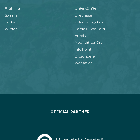
Frühling
Unterkünfte
Sommer
Erlebnisse
Herbst
Urlaubsangebote
Winter
Garda Guest Card
Anreise
Mobilität vor Ort
Info Point
Broschueren
Workation
OFFICIAL PARTNER