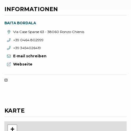
INFORMATIONEN
BAITA BORDALA
aria.location:
Via Case Sparse 63 - 38060 Ronzo Chienis
aria.phone:
+39 0464 802999
aria.phone:
+39 3454026419
E-mail schreiben
aria.website:
Webseite
KARTE
+