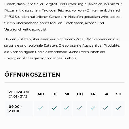
Fleisch, das wir mit aller Sorgfalt und Erfahrung auswählen, bis hin zur
Pizza mit klassischem Teig oder Teig aus Vollkorn-Dinkelmehl, die nach
24/36 Stunden natürlicher Gehzeit im Holzofen gebacken wird, sodass
für ein überraschend hohes Maß an Geschmack, Aroma und
Verträglichkeit gesorgt ist.
Bei den Zutaten überlassen wir nichts dem Zufall. Wir verwenden nur
saisonale und regionale Zutaten. Die sorgsame Auswahl der Produkte,
die Nachhaltigkeit und die emotionale Küche liefern Ihnen ein
unvergleichliches gastronomisches Erlebnis.
ÖFFNUNGSZEITEN
ZEITRAUM
:
MO
DI
MI
DO
FR
SA
SO
01.01 - 31.12
09:00 -
23:00