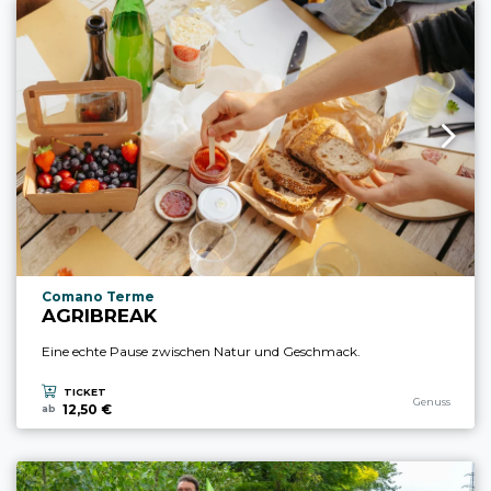
aria.experience_location_prefix
Comano Terme
AGRIBREAK
Eine echte Pause zwischen Natur und Geschmack.
TICKET
aria.experience
Genuss
12,50 €
ab