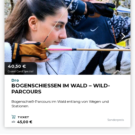
40,
€
aria.price_from_prefix
50
Guest Card Spezial
aria.experience_location_prefix
Dro
BOGENSCHIESSEN IM WALD – WILD-P
ARCOURS
Bogenschieß-Parcours im Wald entlang von Wegen und
Stationen.
TICKET
aria.experience_cate
Sonderpreis
45,00 €
ab