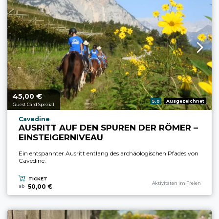
45,
€
aria.price_from_prefix
00
aria.rating_prefix:
5.0
Ausgezeichnet
Guest Card Spezial
aria.experience_location_prefix
Cavedine
AUSRITT AUF DEN SPUREN DER RÖMER –
EINSTEIGERNIVEAU
Ein entspannter Ausritt entlang des archäologischen Pfades von
Cavedine.
TICKET
aria.experience_category_prefi
Aktivitäten im Freien
50,00 €
ab