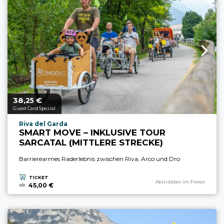
38,
€
aria.price_from_prefix
25
Guest Card Spezial
aria.experience_location_prefix
Riva del Garda
SMART MOVE – INKLUSIVE TOUR
SARCATAL (MITTLERE STRECKE)
Barrierearmes Raderlebnis zwischen Riva, Arco und Dro
TICKET
aria.experience_category_prefi
Aktivitäten im Freien
45,00 €
ab