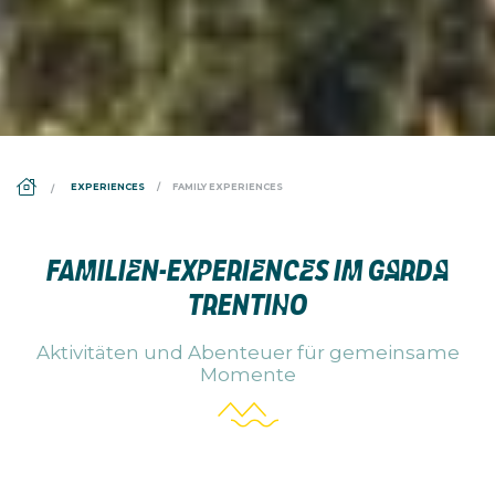
DS_BREADCRUMB.HOME
EXPERIENCES
FAMILY EXPERIENCES
FAMILIEN-EXPERIENCES IM GARDA
TRENTINO
Aktivitäten und Abenteuer für gemeinsame
Momente