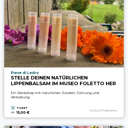
aria.experience_location_prefix
Pieve di Ledro
STELLE DEINEN NATÜRLICHEN
LIPPENBALSAM IM MUSEO FOLETTO HER
Ein Workshop mit natürlichen Zutaten, Führung und
Verkostung
TICKET
aria.experience_category_pref
Kultur & Traditionen
15,00 €
ab