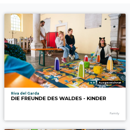
aria.rating_prefix:
4.9
Ausgezeichnet
aria.experience_location_prefix
Riva del Garda
DIE FREUNDE DES WALDES - KINDER
aria.experience
Family