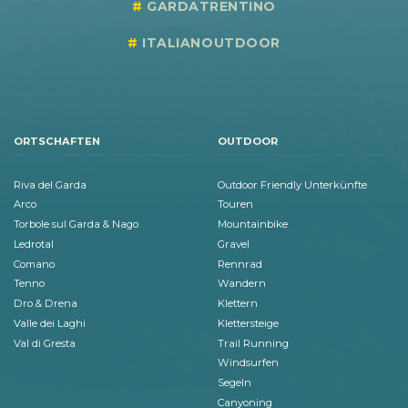
GARDATRENTINO
ITALIANOUTDOOR
ORTSCHAFTEN
OUTDOOR
Riva del Garda
Outdoor Friendly Unterkünfte
Arco
Touren
Torbole sul Garda & Nago
Mountainbike
Ledrotal
Gravel
Comano
Rennrad
Tenno
Wandern
Dro & Drena
Klettern
Valle dei Laghi
Klettersteige
Val di Gresta
Trail Running
Windsurfen
Segeln
Canyoning