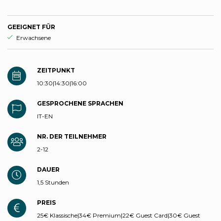
GEEIGNET FÜR
aria.ds_experience.suitable_for_prefix
Erwachsene
ZEITPUNKT
10:30|14:30|16:00
GESPROCHENE SPRACHEN
IT-EN
NR. DER TEILNEHMER
2-12
DAUER
1,5 Stunden
PREIS
25€ Klassische|34€ Premium|22€ Guest Card|30€ Guest