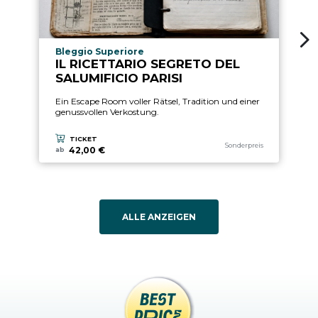
9
ari
Gu
aria.experience_location_prefix
Bleggio Superiore
IL RICETTARIO SEGRETO DEL
SALUMIFICIO PARISI
Ein Escape Room voller Rätsel, Tradition und einer
genussvollen Verkostung.
TICKET
aria.experience_category_pre
Sonderpreis
42,00 €
ab
ALLE ANZEIGEN