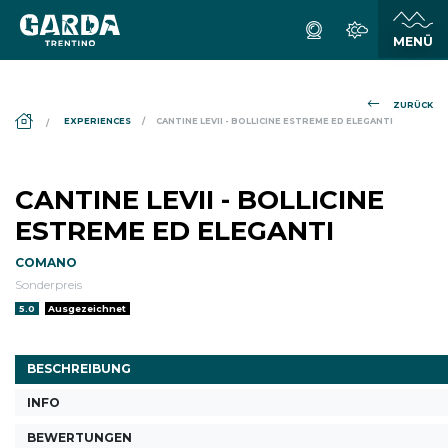
ZURÜCK
DS_BREADCRUMB.HOME
EXPERIENCES
CANTINE LEVII - BOLLICINE ESTREME ED ELEGANTI
CANTINE LEVII - BOLLICINE
ESTREME ED ELEGANTI
COMANO
Sonderpreis
aria.rating_prefix:
5.0
Ausgezeichnet
BESCHREIBUNG
INFO
BEWERTUNGEN