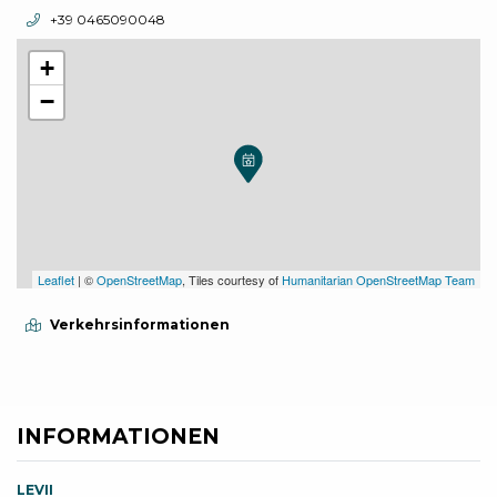
aria.phone:
+39 0465090048
+
−
Leaflet
| ©
OpenStreetMap
, Tiles courtesy of
Humanitarian OpenStreetMap Team
Verkehrsinformationen
INFORMATIONEN
LEVII