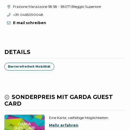
aria.location:
Frazione Marazzone 58 58 - 38071 Bleggio Superiore
aria.phone:
+39 0465090048
E-mail schreiben
DETAILS
Barrierefreiheit Mobilität
SONDERPREIS MIT GARDA GUEST
CARD
Eine Karte, vielfältige Möglichkeiten.
Mehr erfahren