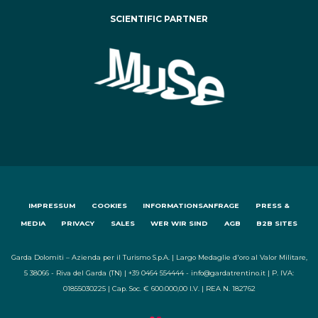
SCIENTIFIC PARTNER
IMPRESSUM
COOKIES
INFORMATIONSANFRAGE
PRESS &
MEDIA
PRIVACY
SALES
WER WIR SIND
AGB
B2B SITES
Garda Dolomiti – Azienda per il Turismo S.p.A. | Largo Medaglie d'oro al Valor Militare,
5 38066 - Riva del Garda (TN) | +39 0464 554444 - info@gardatrentino.it | P. IVA:
01855030225 | Cap. Soc. € 600.000,00 I.V. | REA N. 182762