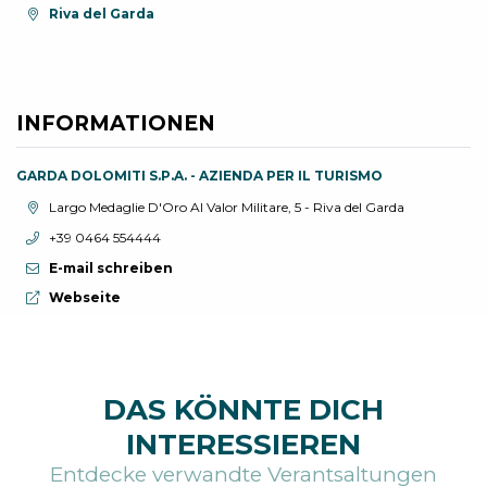
aria.location:
Riva del Garda
INFORMATIONEN
GARDA DOLOMITI S.P.A. - AZIENDA PER IL TURISMO
aria.location:
Largo Medaglie D'Oro Al Valor Militare, 5 - Riva del Garda
aria.phone:
+39 0464 554444
E-mail schreiben
aria.website:
Webseite
DAS KÖNNTE DICH
INTERESSIEREN
Entdecke verwandte Verantsaltungen