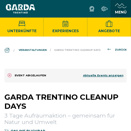
UNTERKÜNFTE
EXPERIENCES
ANGEBOTE
DS_BREADCRUMB.HOME
ZURÜCK
VERANSTALTUNGEN
GARDA TRENTINO CLEANUP DAYS
Aktuelle Events anzeigen
EVENT ABGELAUFEN
GARDA TRENTINO CLEANUP
DAYS
3 Tage Aufräumaktion – gemeinsam für
Natur und Umwelt