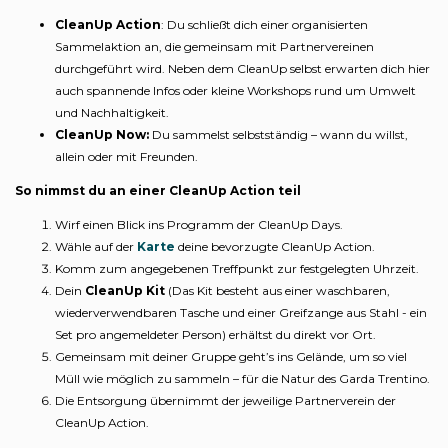
CleanUp Action
: Du schließt dich einer organisierten
Sammelaktion an, die gemeinsam mit Partnervereinen
durchgeführt wird. Neben dem CleanUp selbst erwarten dich hier
auch spannende Infos oder kleine Workshops rund um Umwelt
und Nachhaltigkeit.
CleanUp Now:
Du sammelst selbstständig – wann du willst,
allein oder mit Freunden.
So nimmst du an einer CleanUp Action teil
Wirf einen Blick ins Programm der CleanUp Days.
Wähle auf der
Karte
deine bevorzugte CleanUp Action.
Komm zum angegebenen Treffpunkt zur festgelegten Uhrzeit.
Dein
CleanUp Kit
(Das Kit besteht aus einer waschbaren,
wiederverwendbaren Tasche und einer Greifzange aus Stahl - ein
Set pro angemeldeter Person) erhältst du direkt vor Ort.
Gemeinsam mit deiner Gruppe geht’s ins Gelände, um so viel
Müll wie möglich zu sammeln – für die Natur des Garda Trentino.
Die Entsorgung übernimmt der jeweilige Partnerverein der
CleanUp Action.