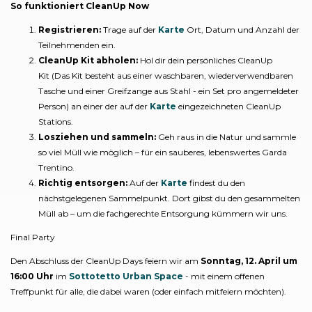
So funktioniert CleanUp Now
Registrieren:
Trage auf der
Karte
Ort, Datum und Anzahl der
Teilnehmenden ein.
CleanUp Kit abholen:
Hol dir dein persönliches CleanUp
Kit (Das Kit besteht aus einer waschbaren, wiederverwendbaren
Tasche und einer Greifzange aus Stahl - ein Set pro angemeldeter
Person) an einer der auf der
Karte
eingezeichneten CleanUp
Stations.
Losziehen und sammeln:
Geh raus in die Natur und sammle
so viel Müll wie möglich – für ein sauberes, lebenswertes Garda
Trentino.
Richtig entsorgen:
Auf der
Karte
findest du den
nächstgelegenen Sammelpunkt. Dort gibst du den gesammelten
Müll ab – um die fachgerechte Entsorgung kümmern wir uns.
Final Party
Den Abschluss der CleanUp Days feiern wir am
Sonntag, 12. April um
16:00 Uhr
im
Sottotetto Urban Space
- mit einem offenen
Treffpunkt für alle, die dabei waren (oder einfach mitfeiern möchten).