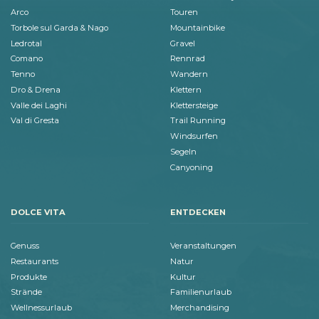
Arco
Touren
Torbole sul Garda & Nago
Mountainbike
Ledrotal
Gravel
Comano
Rennrad
Tenno
Wandern
Dro & Drena
Klettern
Valle dei Laghi
Klettersteige
Val di Gresta
Trail Running
Windsurfen
Segeln
Canyoning
DOLCE VITA
ENTDECKEN
Genuss
Veranstaltungen
Restaurants
Natur
Produkte
Kultur
Strände
Familienurlaub
Wellnessurlaub
Merchandising