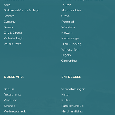
Arco
Touren
Torbole sul Garda & Nago
Mountainbike
Ledrotal
Gravel
Comano
Rennrad
Tenno
Wandern
Dro & Drena
Klettern
Valle dei Laghi
Klettersteige
Val di Gresta
Trail Running
Windsurfen
Segeln
Canyoning
DOLCE VITA
ENTDECKEN
Genuss
Veranstaltungen
Restaurants
Natur
Produkte
Kultur
Strände
Familienurlaub
Wellnessurlaub
Merchandising