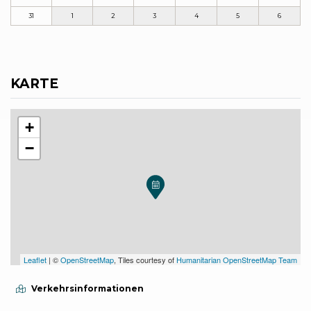
31
1
2
3
4
5
6
KARTE
+
−
Leaflet
| ©
OpenStreetMap
, Tiles courtesy of
Humanitarian OpenStreetMap Team
Verkehrsinformationen