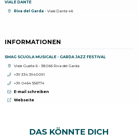
VIALE DANTE
aria.location:
Riva del Garda
- Viale Dante 46
INFORMATIONEN
SMAG SCUOLA MUSICALE - GARDA JAZZ FESTIVAL
aria.location:
Viale Guella 6 - 38066 Riva del Garda
aria.phone:
+39 334 3940091
aria.phone:
+39 0464 556774
E-mail schreiben
aria.website:
Webseite
DAS KÖNNTE DICH