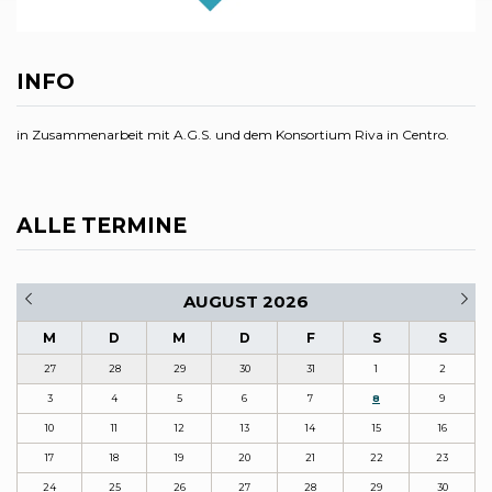
INFO
in Zusammenarbeit mit A.G.S. und dem Konsortium Riva in Centro.
ALLE TERMINE
AUGUST 2026
M
D
M
D
F
S
S
27
28
29
30
31
1
2
3
4
5
6
7
8
9
10
11
12
13
14
15
16
17
18
19
20
21
22
23
24
25
26
27
28
29
30