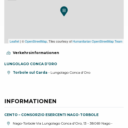
Leaflet
| ©
OpenStreetMap
, Tiles courtesy of
Humanitarian OpenStreetMap Team
Verkehrsinformationen
LUNGOLAGO CONCA D’ORO
aria.location:
Torbole sul Garda
- Lungolago Conca d’Oro
INFORMATIONEN
CENTO – CONSORZIO ESERCENTI NAGO-TORBOLE
aria.location:
Nago-Torbole Via Lungolago Conca d'Oro, 13 - 38069 Nago -