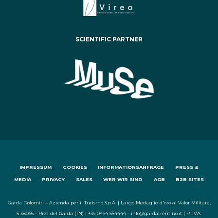
SCIENTIFIC PARTNER
IMPRESSUM
COOKIES
INFORMATIONSANFRAGE
PRESS &
MEDIA
PRIVACY
SALES
WER WIR SIND
AGB
B2B SITES
Garda Dolomiti – Azienda per il Turismo S.p.A. | Largo Medaglie d'oro al Valor Militare,
5 38066 - Riva del Garda (TN) | +39 0464 554444 - info@gardatrentino.it | P. IVA: