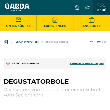
UNTERKÜNFTE
EXPERIENCES
ANGEBOTE
DS_BREADCRUMB.HOME
ZURÜCK
VERANSTALTUNGEN
DEGUSTATORBOLE
Aktuelle Events anzeigen
EVENT ABGELAUFEN
DEGUSTATORBOLE
Der Genuss von Torbole, nur einen Schritt
vom See entfernt