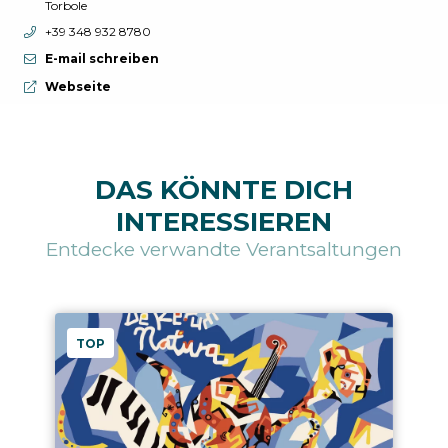
Torbole
aria.phone:
+39 348 932 8780
E-mail schreiben
aria.website:
Webseite
DAS KÖNNTE DICH
INTERESSIEREN
Entdecke verwandte Verantsaltungen
TOP