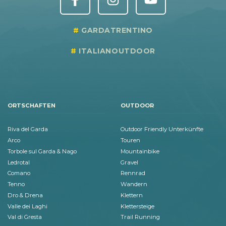
GARDATRENTINO
ITALIANOUTDOOR
ORTSCHAFTEN
OUTDOOR
Riva del Garda
Outdoor Friendly Unterkünfte
Arco
Touren
Torbole sul Garda & Nago
Mountainbike
Ledrotal
Gravel
Comano
Rennrad
Tenno
Wandern
Dro & Drena
Klettern
Valle dei Laghi
Klettersteige
Val di Gresta
Trail Running