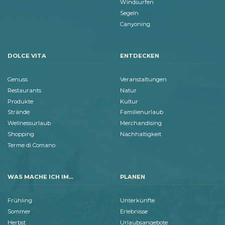
Windsurfen
Segeln
Canyoning
DOLCE VITA
ENTDECKEN
Genuss
Veranstaltungen
Restaurants
Natur
Produkte
Kultur
Strände
Familienurlaub
Wellnessurlaub
Merchandising
Shopping
Nachhaltigkeit
Terme di Comano
WAS MACHE ICH IM...
PLANEN
Frühling
Unterkünfte
Sommer
Erlebnisse
Herbst
Urlaubsangebote