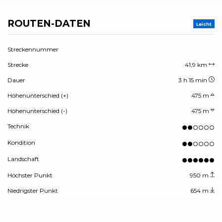
ROUTEN-DATEN
Leicht
Streckennummer
Strecke
41,9 km
Dauer
3 h 15 min
Höhenunterschied (+)
475 m
Höhenunterschied (-)
475 m
Technik
Kondition
Landschaft
Höchster Punkt
950 m
Niedrigster Punkt
654 m