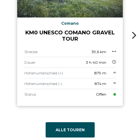
Comano
KM0 UNESCO COMANO GRAVEL
TOUR
Strecke
39,6 km
Dauer
3 h 40 min
Höhenunterschied (+)
879 m
Höhenunterschied (-)
874 m
Status
Offen
ALLE TOUREN