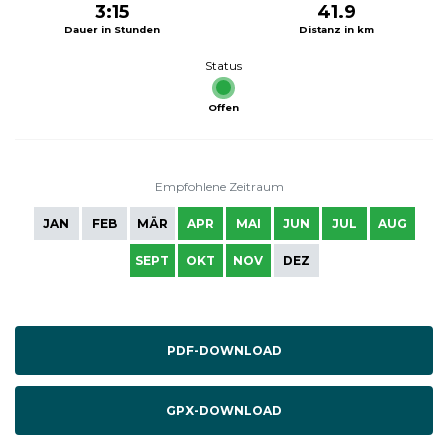
3:15
41.9
Dauer in Stunden
Distanz in km
Status
Offen
Empfohlene Zeitraum
JAN
FEB
MÄR
APR
MAI
JUN
JUL
AUG
SEPT
OKT
NOV
DEZ
PDF-DOWNLOAD
GPX-DOWNLOAD