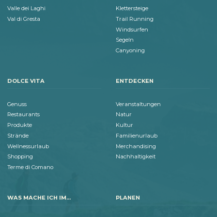
Valle dei Laghi
Klettersteige
Val di Gresta
Trail Running
Windsurfen
Segeln
Canyoning
DOLCE VITA
ENTDECKEN
Genuss
Veranstaltungen
Restaurants
Natur
Produkte
Kultur
Strände
Familienurlaub
Wellnessurlaub
Merchandising
Shopping
Nachhaltigkeit
Terme di Comano
WAS MACHE ICH IM...
PLANEN