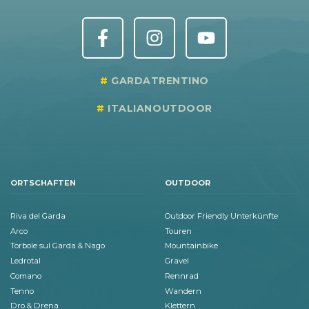
GARDATRENTINO
ITALIANOUTDOOR
ORTSCHAFTEN
OUTDOOR
Riva del Garda
Outdoor Friendly Unterkünfte
Arco
Touren
Torbole sul Garda & Nago
Mountainbike
Ledrotal
Gravel
Comano
Rennrad
Tenno
Wandern
Dro & Drena
Klettern