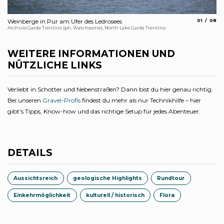
aria.slide_
aria.s
Weinberge in Pur am Ufer des Ledrosees
01
08
Pa
Archivio Garda Trentino (ph. Watchsome), North Lake Garda Trentino
Arc
WEITERE INFORMATIONEN UND
NÜTZLICHE LINKS
Verliebt in Schotter und Nebenstraßen? Dann bist du hier genau richtig.
Bei unseren
Gravel-Profis
findest du mehr als nur Technikhilfe – hier
gibt’s Tipps, Know-how und das richtige Setup für jedes Abenteuer.
DETAILS
Aussichtsreich
geologische Highlights
Rundtour
Einkehrmöglichkeit
kulturell / historisch
Flora