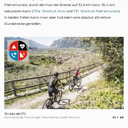
Pietramurata, durch die man die Strecke auf 32,6 km bzw. 59,4 km
reduzieren kann (
731a. Shortcut Arco
und
731. Shortcut Pietramurata
).
In beiden Fällen kann man aber trotzdem eine absolut attraktive
Rundstrecke genießen.
Strada del Pil
Ki
aria.slide_
aria.s
Archivio Garda Trentino (ph. Watchsome), Garda Trentino
01
26
Arc