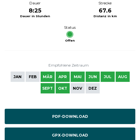
Dauer
Strecke
8:25
67.6
Dauer in Stunden
Distanz in km
Status
Offen
Empfohlene Zeitraum
JAN
FEB
MÄR
APR
MAI
JUN
JUL
AUG
SEPT
OKT
NOV
DEZ
PDF-DOWNLOAD
GPX-DOWNLOAD