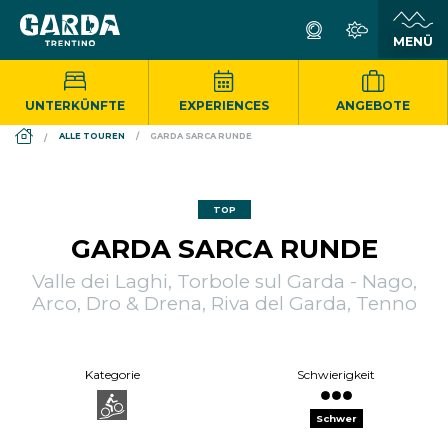
UNTERKÜNFTE
EXPERIENCES
ANGEBOTE
DS_BREADCRUMB.HOME
ALLE TOUREN
GARDA SARCA RUNDE
TOP
GARDA SARCA RUNDE
Valle dei Laghi, Torbole sul Garda - Nago,
Arco, Dro & Drena, Riva del Garda, Tenno
Kategorie
Schwierigkeit
Schwer