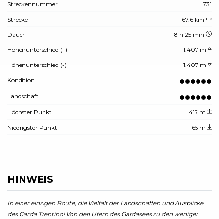
Streckennummer
731
Strecke
67,6 km
Dauer
8 h 25 min
Höhenunterschied (+)
1.407 m
Höhenunterschied (-)
1.407 m
Kondition
Landschaft
Höchster Punkt
417 m
Niedrigster Punkt
65 m
HINWEIS
In einer einzigen Route, die Vielfalt der Landschaften und Ausblicke
des Garda Trentino! Von den Ufern des Gardasees zu den weniger