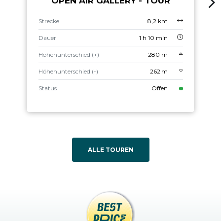
OPEN AIR GALLERY - TOUR
Strecke
8,2 km
Dauer
1 h 10 min
Höhenunterschied (+)
280 m
Höhenunterschied (-)
262 m
Status
Offen
ALLE TOUREN