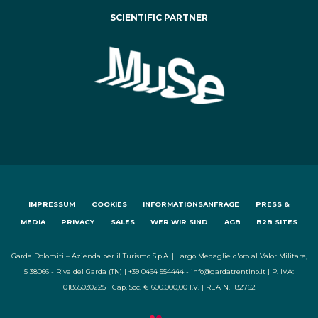
SCIENTIFIC PARTNER
IMPRESSUM
COOKIES
INFORMATIONSANFRAGE
PRESS &
MEDIA
PRIVACY
SALES
WER WIR SIND
AGB
B2B SITES
Garda Dolomiti – Azienda per il Turismo S.p.A. | Largo Medaglie d'oro al Valor Militare,
5 38066 - Riva del Garda (TN) | +39 0464 554444 - info@gardatrentino.it | P. IVA:
01855030225 | Cap. Soc. € 600.000,00 I.V. | REA N. 182762