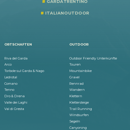
GARDATRENTINO
ITALIANOUTDOOR
ORTSCHAFTEN
OUTDOOR
Riva del Garda
Outdoor Friendly Unterkünfte
Arco
Touren
Torbole sul Garda & Nago
Mountainbike
Ledrotal
Gravel
Comano
Rennrad
Tenno
Wandern
Dro & Drena
Klettern
Valle dei Laghi
Klettersteige
Val di Gresta
Trail Running
Windsurfen
Segeln
Canyoning