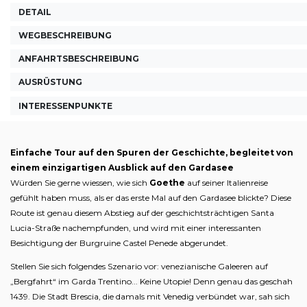
DETAIL
WEGBESCHREIBUNG
ANFAHRTSBESCHREIBUNG
AUSRÜSTUNG
INTERESSENPUNKTE
Einfache Tour auf den Spuren der Geschichte, begleitet von
einem einzigartigen Ausblick auf den Gardasee
Würden Sie gerne wiessen, wie sich
Goethe
auf seiner Italienreise
gefühlt haben muss, als er das erste Mal auf den Gardasee blickte? Diese
Route ist genau diesem Abstieg auf der geschichtsträchtigen Santa
Lucia-Straße nachempfunden, und wird mit einer interessanten
Besichtigung der Burgruine Castel Penede abgerundet.
Stellen Sie sich folgendes Szenario vor: venezianische Galeeren auf
„Bergfahrt“ im Garda Trentino... Keine Utopie! Denn genau das geschah
1439. Die Stadt Brescia, die damals mit Venedig verbündet war, sah sich