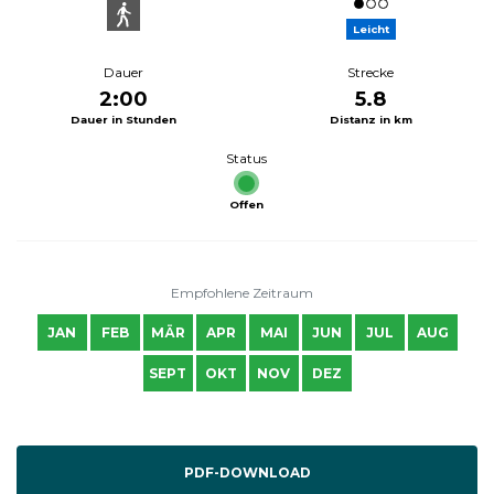
Leicht
Dauer
Strecke
2:00
5.8
Dauer in Stunden
Distanz in km
Status
Offen
Empfohlene Zeitraum
JAN
FEB
MÄR
APR
MAI
JUN
JUL
AUG
SEPT
OKT
NOV
DEZ
PDF-DOWNLOAD