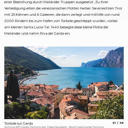
einer Bedrohung durch Mailänder Truppen ausgesetzt. Zu ihrer
Verteidigung eilten die venezianischen Flotten herbei: Sie erreichten Tirol
mit 25 Kähnen und 6 Galeeren, die dann zerlegt und mithilfe von rund
2000 Rindern bis zum Hafen von Torbole geschleppt wurden, vorbei
am kleinen Santa Lucia-Tal. 1440 besiegte diese kleine Flotte die
Mailänder und nahm Riva del Garda ein.
aria.slide_
aria.s
Torbole sul Garda
01
06
De
Archivio APT Garda Trentino (ph. Fabio Staropoli) , North Lake Garda Trentino
Arc