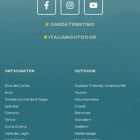
GARDATRENTINO
ITALIANOUTDOOR
ORTSCHAFTEN
OUTDOOR
Riva del Garda
Outdoor Friendly Unterkünfte
Arco
Touren
Torbole sul Garda & Nago
Mountainbike
Ledrotal
Gravel
Comano
Rennrad
Tenno
Wandern
Dro & Drena
Klettern
Valle dei Laghi
Klettersteige