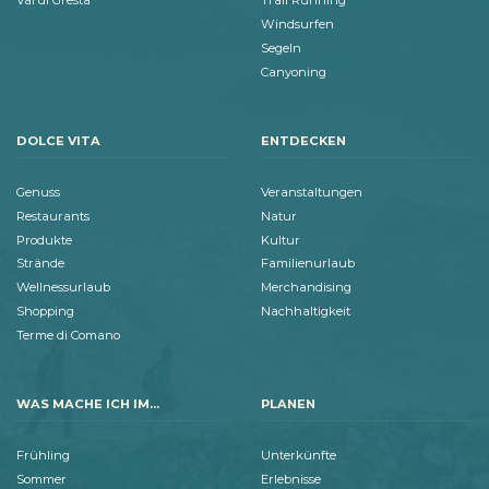
Val di Gresta
Trail Running
Windsurfen
Segeln
Canyoning
DOLCE VITA
ENTDECKEN
Genuss
Veranstaltungen
Restaurants
Natur
Produkte
Kultur
Strände
Familienurlaub
Wellnessurlaub
Merchandising
Shopping
Nachhaltigkeit
Terme di Comano
WAS MACHE ICH IM...
PLANEN
Frühling
Unterkünfte
Sommer
Erlebnisse