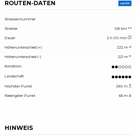
ROUTEN-DATEN
Leicht
Streckennummer
Strecke
5,8 km
Dauer
2 h 00 min
Höhenunterschied (+)
222 m
Höhenunterschied (-)
221 m
Kondition
Landschaft
Höchster Punkt
260 m
Niedrigster Punkt
66 m
HINWEIS