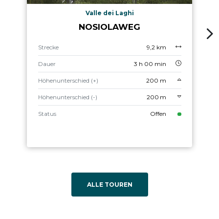
Valle dei Laghi
NOSIOLAWEG
Strecke
9,2 km
Dauer
3 h 00 min
Höhenunterschied (+)
200 m
Höhenunterschied (-)
200 m
Status
Offen
ALLE TOUREN