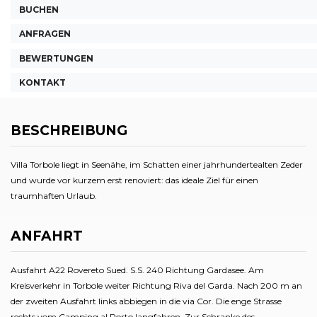
BUCHEN
ANFRAGEN
BEWERTUNGEN
KONTAKT
BESCHREIBUNG
Villa Torbole liegt in Seenähe, im Schatten einer jahrhundertealten Zeder
und wurde vor kurzem erst renoviert: das ideale Ziel für einen
traumhaften Urlaub.
ANFAHRT
Ausfahrt A22 Rovereto Sued. S.S. 240 Richtung Gardasee. Am
Kreisverkehr in Torbole weiter Richtung Riva del Garda. Nach 200 m an
der zweiten Ausfahrt links abbiegen in die via Cor. Die enge Strasse
rechts vom Camping al Porto langfahren. Zur Schranke des