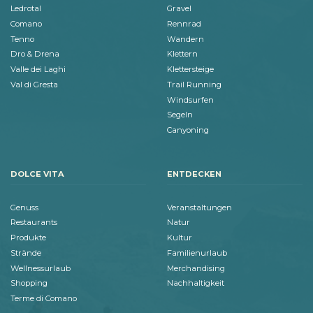
Ledrotal
Gravel
Comano
Rennrad
Tenno
Wandern
Dro & Drena
Klettern
Valle dei Laghi
Klettersteige
Val di Gresta
Trail Running
Windsurfen
Segeln
Canyoning
DOLCE VITA
ENTDECKEN
Genuss
Veranstaltungen
Restaurants
Natur
Produkte
Kultur
Strände
Familienurlaub
Wellnessurlaub
Merchandising
Shopping
Nachhaltigkeit
Terme di Comano