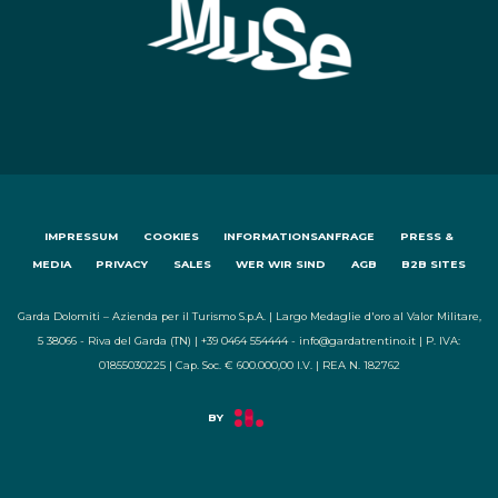
IMPRESSUM
COOKIES
INFORMATIONSANFRAGE
PRESS &
MEDIA
PRIVACY
SALES
WER WIR SIND
AGB
B2B SITES
Garda Dolomiti – Azienda per il Turismo S.p.A. | Largo Medaglie d'oro al Valor Militare,
5 38066 - Riva del Garda (TN) | +39 0464 554444 - info@gardatrentino.it | P. IVA:
01855030225 | Cap. Soc. € 600.000,00 I.V. | REA N. 182762