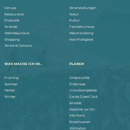
Genuss
Veranstaltungen
Restaurants
Natur
Produkte
Kultur
Strände
Familienurlaub
Wellnessurlaub
Merchandising
Shopping
Nachhaltigkeit
Terme di Comano
WAS MACHE ICH IM...
PLANEN
Frühling
Unterkünfte
Sommer
Erlebnisse
Herbst
Urlaubsangebote
Winter
Garda Guest Card
Anreise
Mobilität vor Ort
Info Point
Broschueren
Workation