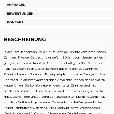
ANFRAGEN
BEWERTUNGEN
KONTAKT
BESCHREIBUNG
In der Familienpension „Villa Maria“, wenige Schritte vom historischen
Zentrum Riva del Gardas und ungefähr 800mt vom Seeufer entfernt
gelegen, können sie familiäre Gastfreundschaft genießen. Marco und
Federica bieten ihren Gästen komfortable eingerichtete Zimmer,
Frühstücksraum, Solarium, Privatparkplatz und eine Garage für ihre
Fahrräder. In diesem warmherzigen Ambiente können sie sich wie zu
Hause fühlen. Die komfortabel eingerichteten Zimmer sind mit
Satellitenfernsehen, Telefon, Modem- und Faxanschluss, eigenem Bad
mit Dusche, Föhn und Aircondition ausgestattet. Morgens werden Sie
von dem Duft frisch gebackener Croissants und Kaffee geweckt. Am
Frühstücksbuffet erwarten sie Müsli, Joghurt, Säfte, verschiedenes
Gebäck, Käse und Aufschnitt. Die warmen Getränke werden vom