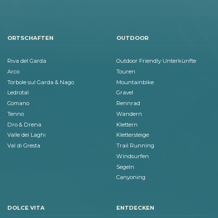
ORTSCHAFTEN
OUTDOOR
Riva del Garda
Outdoor Friendly Unterkünfte
Arco
Touren
Torbole sul Garda & Nago
Mountainbike
Ledrotal
Gravel
Comano
Rennrad
Tenno
Wandern
Dro & Drena
Klettern
Valle dei Laghi
Klettersteige
Val di Gresta
Trail Running
Windsurfen
Segeln
Canyoning
DOLCE VITA
ENTDECKEN