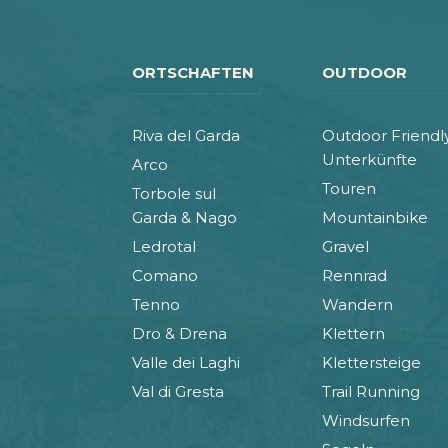
ORTSCHAFTEN
OUTDOOR
Riva del Garda
Outdoor Friendl
Unterkünfte
Arco
Touren
Torbole sul
Garda & Nago
Mountainbike
Ledrotal
Gravel
Comano
Rennrad
Tenno
Wandern
Dro & Drena
Klettern
Valle dei Laghi
Klettersteige
Val di Gresta
Trail Running
Windsurfen