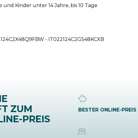
 und Kinder unter 14 Jahre, bis 10 Tage.
2124C2X48Q9FBW - IT022124C2G548KCXB
NE
FT ZUM
BESTER ONLINE-PREIS
INE-PREIS