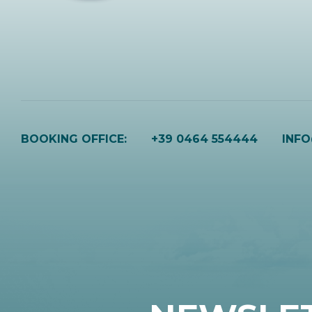
BOOKING OFFICE:
+39 0464 554444
INF