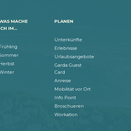
WAS MACHE
PLANEN
ICH IM...
Unterkünfte
Frühling
Erlebnisse
Sommer
Urlaubsangebote
Herbst
Garda Guest
Winter
Card
Anreise
Mobilität vor Ort
Info Point
Broschueren
Workation