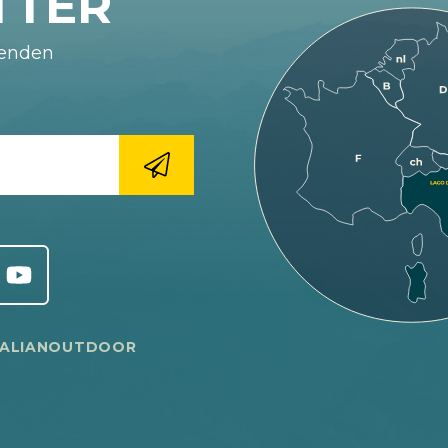
TTER
fenden
TALIANOUTDOOR