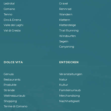
Ledrotal
Gravel
Comano
Rennrad
Tenno
Wandern
Dro & Drena
Klettern
Valle dei Laghi
Klettersteige
Val di Gresta
Trail Running
Windsurfen
Segeln
Canyoning
DOLCE VITA
ENTDECKEN
Genuss
Veranstaltungen
Restaurants
Natur
Produkte
Kultur
Strände
Familienurlaub
Wellnessurlaub
Merchandising
Shopping
Nachhaltigkeit
Terme di Comano