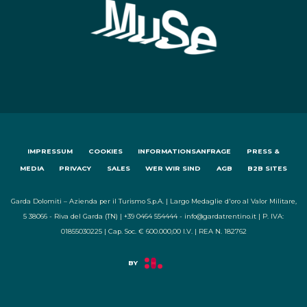
IMPRESSUM
COOKIES
INFORMATIONSANFRAGE
PRESS &
MEDIA
PRIVACY
SALES
WER WIR SIND
AGB
B2B SITES
Garda Dolomiti – Azienda per il Turismo S.p.A. | Largo Medaglie d'oro al Valor Militare,
5 38066 - Riva del Garda (TN) | +39 0464 554444 - info@gardatrentino.it | P. IVA:
01855030225 | Cap. Soc. € 600.000,00 I.V. | REA N. 182762