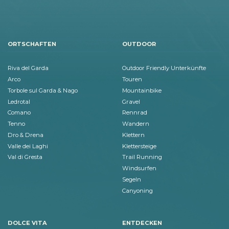
ORTSCHAFTEN
OUTDOOR
Riva del Garda
Outdoor Friendly Unterkünfte
Arco
Touren
Torbole sul Garda & Nago
Mountainbike
Ledrotal
Gravel
Comano
Rennrad
Tenno
Wandern
Dro & Drena
Klettern
Valle dei Laghi
Klettersteige
Val di Gresta
Trail Running
Windsurfen
Segeln
Canyoning
DOLCE VITA
ENTDECKEN