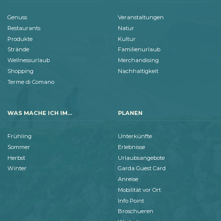
Genuss
Veranstaltungen
Restaurants
Natur
Produkte
Kultur
Strände
Familienurlaub
Wellnessurlaub
Merchandising
Shopping
Nachhaltigkeit
Terme di Comano
WAS MACHE ICH IM...
PLANEN
Frühling
Unterkünfte
Sommer
Erlebnisse
Herbst
Urlaubsangebote
Winter
Garda Guest Card
Anreise
Mobilität vor Ort
Info Point
Broschueren