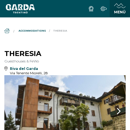
DS_BREADCRUMB.HOME
ACCOMMODATIONS
THERESIA
THERESIA
Guesthouses & FeWo
Riva del Garda
Via Tenente Miorelli, 28