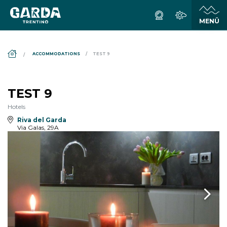
DS_BREADCRUMB.HOME
ACCOMMODATIONS
TEST 9
TEST 9
Hotels
Riva del Garda
Via Galas, 29A