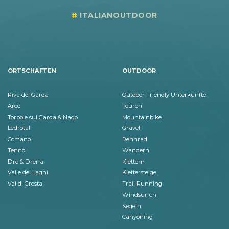
ITALIANOUTDOOR
ORTSCHAFTEN
OUTDOOR
Riva del Garda
Outdoor Friendly Unterkünfte
Arco
Touren
Torbole sul Garda & Nago
Mountainbike
Ledrotal
Gravel
Comano
Rennrad
Tenno
Wandern
Dro & Drena
Klettern
Valle dei Laghi
Klettersteige
Val di Gresta
Trail Running
Windsurfen
Segeln
Canyoning