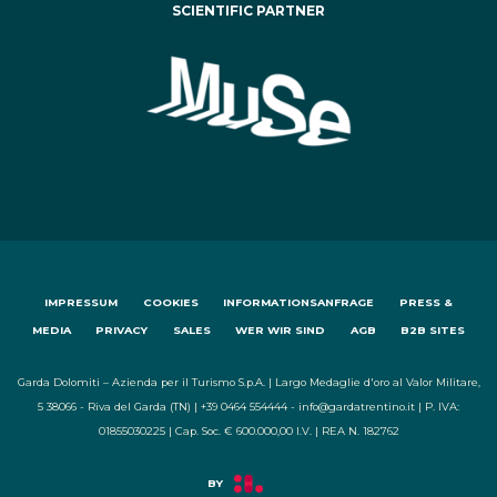
SCIENTIFIC PARTNER
IMPRESSUM
COOKIES
INFORMATIONSANFRAGE
PRESS &
MEDIA
PRIVACY
SALES
WER WIR SIND
AGB
B2B SITES
Garda Dolomiti – Azienda per il Turismo S.p.A. | Largo Medaglie d'oro al Valor Militare,
5 38066 - Riva del Garda (TN) | +39 0464 554444 - info@gardatrentino.it | P. IVA:
01855030225 | Cap. Soc. € 600.000,00 I.V. | REA N. 182762