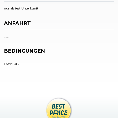
nur als test Unterkunft
ANFAHRT
,,,,,,
BEDINGUNGEN
FXHHFJFJ